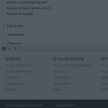
Mire jó a biztonsági mentés?
Hogyan adhatok admin jogot?
Kiemelt hirdetések
Fájl-kezelés
Szerkesztés
Panaszok
G-Portál
G-Portál História
G-P
Mi az a G-Portál?
Mi az a G-Portál História?
Mi a
Portál létrehozás
Rólunk
Ki a
Extráink
Személyes
Játé
Segítségek
Versenyek
Nye
Fórum
Oldal
Arc
Felhasználási feltételek
Adatvédelem