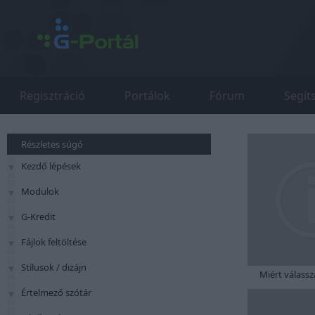
Regisztráció
Portálok
Fórum
Segít
Részletes súgó
Kezdő lépések
Modulok
G-Kredit
Fájlok feltöltése
Stílusok / dizájn
Miért válassz
Értelmező szótár