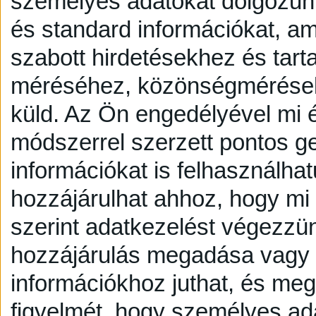
személyes adatokat dolgozunk
és standard információkat, a
szabott hirdetésekhez és tart
méréséhez, közönségmérésekh
küld.
Az Ön engedélyével mi é
módszerrel szerzett pontos g
információkat is felhasználhat
hozzájárulhat ahhoz, hogy mi é
szerint adatkezelést végezzü
hozzájárulás megadása vagy e
információkhoz juthat, és megv
figyelmét, hogy személyes a