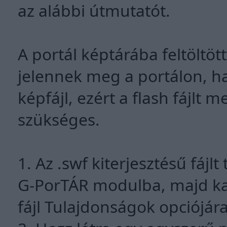
az alábbi útmutatót.
A portál képtárába feltöltött
jelennek meg a portálon, h
képfájl, ezért a flash fájlt 
szükséges.
1. Az .swf kiterjesztésű fájl
G-PorTÁR modulba, majd kat
fájl Tulajdonságok opciójára