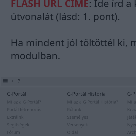
FLASH URL CÍME
: Ide írd a
útvonalát (lásd: 1. pont).
Ha mindent jól töltöttél ki,
modulban.
G-Portál
G-Portál História
G-P
Mi az a G-Portál?
Mi az a G-Portál História?
Mi a
Portál létrehozás
Rólunk
Ki a
Extráink
Személyes
Játé
Segítségek
Versenyek
Nye
Fórum
Oldal
Arc