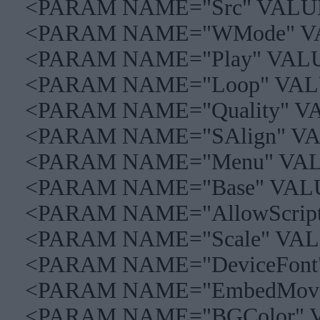
<PARAM NAME="Src" VALU
<PARAM NAME="WMode" V
<PARAM NAME="Play" VALU
<PARAM NAME="Loop" VAL
<PARAM NAME="Quality" V
<PARAM NAME="SAlign" V
<PARAM NAME="Menu" VAL
<PARAM NAME="Base" VAL
<PARAM NAME="AllowScript
<PARAM NAME="Scale" VAL
<PARAM NAME="DeviceFont
<PARAM NAME="EmbedMovi
<PARAM NAME="BGColor" 