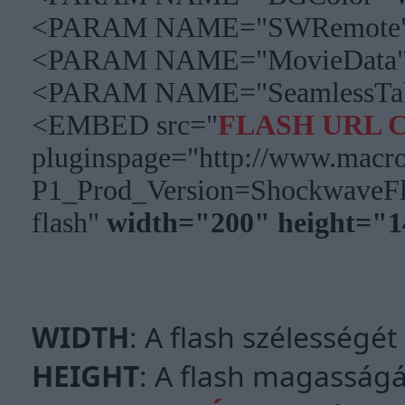
<PARAM NAME="SWRemote"
<PARAM NAME="MovieData"
<PARAM NAME="SeamlessTab
<EMBED src="
FLASH URL 
pluginspage="http://www.macr
P1_Prod_Version=ShockwaveFla
flash"
width="200" height="1
WIDTH
: A flash szélességé
HEIGHT
: A flash magasság