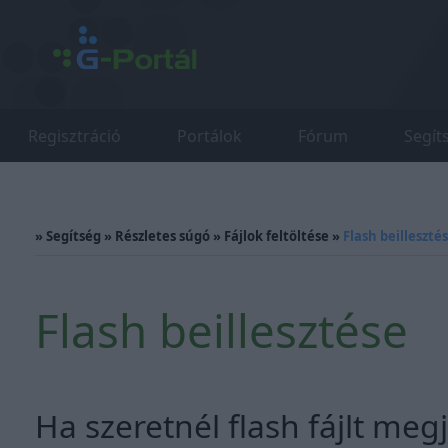
Regisztráció
Portálok
Fórum
Segít
»
Segítség
»
Részletes súgó
»
Fájlok feltöltése
»
Flash beilleszté
Flash beillesztése
Ha szeretnél flash fájlt meg