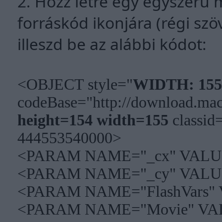
2. Hozz létre egy egyszerű 
forráskód ikonjára (régi sz
illeszd be az alábbi kódot:
<OBJECT style="
WIDTH: 155
codeBase="http://download.mac
height=154 width=155
classi
444553540000>
<PARAM NAME="_cx" VALU
<PARAM NAME="_cy" VALU
<PARAM NAME="FlashVars"
<PARAM NAME="Movie" VA