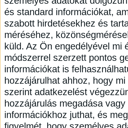
személyes adatokat dolgozunk
és standard információkat, a
szabott hirdetésekhez és tart
méréséhez, közönségmérésekh
küld.
Az Ön engedélyével mi é
módszerrel szerzett pontos g
információkat is felhasználhat
hozzájárulhat ahhoz, hogy mi é
szerint adatkezelést végezzü
hozzájárulás megadása vagy e
információkhoz juthat, és megv
figyelmét, hogy személyes a