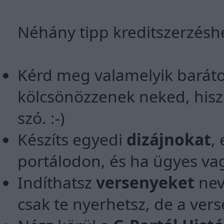
Néhány tipp kreditszerzésh
Kérd meg valamelyik baráto
kölcsönözzenek neked, hisze
szó. :-)
Készíts egyedi
dizájnokat
,
portálodon, és ha ügyes va
Indíthatsz
versenyeket
nev
csak te nyerhetsz, de a ver