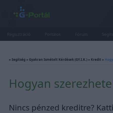
Regisztráció
Portálok
Fórum
Segít
»
Segítség
»
Gyakran Ismételt Kérdések (GY.I.K.)
»
Kredit
»
Hogy
Hogyan szerezhetek
Nincs pénzed kreditre? Katti