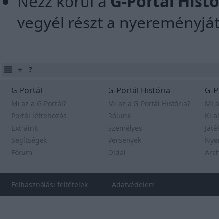
Nézz körül a
G-Portál Hist
vegyél részt a nyereményjá
G-Portál
G-Portál História
G-P
Mi az a G-Portál?
Mi az a G-Portál História?
Mi a
Portál létrehozás
Rólunk
Ki a
Extráink
Személyes
Játé
Segítségek
Versenyek
Nye
Fórum
Oldal
Arc
Felhasználási feltételek
Adatvédelem