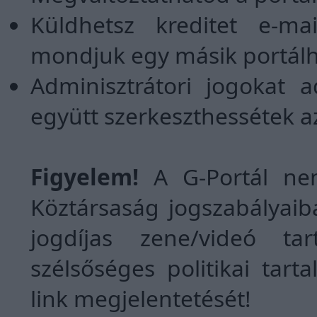
Küldhetsz kreditet e-m
mondjuk egy másik portálh
Adminisztrátori jogokat a
együtt szerkeszthessétek az
Figyelem!
A G-Portál ne
Köztársaság jogszabályaib
jogdíjas zene/videó tar
szélsőséges politikai tart
link megjelentetését!