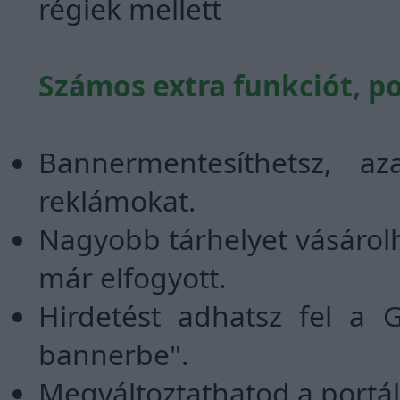
régiek mellett
Számos extra funkciót, po
Bannermentesíthetsz, az
reklámokat.
Nagyobb tárhelyet vásárolh
már elfogyott.
Hirdetést adhatsz fel a 
bannerbe".
Megváltoztathatod a portál