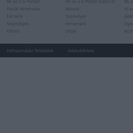
Mi az a G-Portál?
Mi az a G-Portál História?
Mi a
Portál létrehozás
Rólunk
Ki a
Extráink
Személyes
Játé
Segítségek
Versenyek
Nye
Fórum
Oldal
Arc
Felhasználási feltételek
Adatvédelem