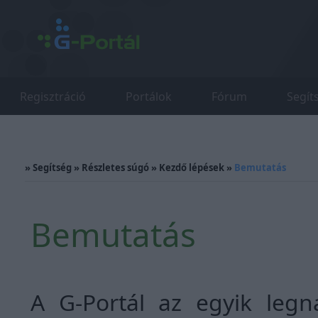
Regisztráció
Portálok
Fórum
Segít
»
Segítség
»
Részletes súgó
»
Kezdő lépések
»
Bemutatás
Bemutatás
A G-Portál az egyik leg