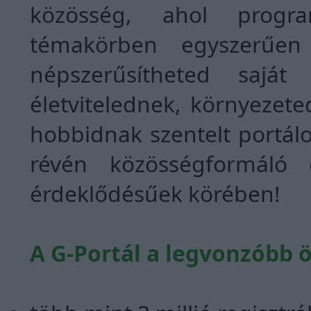
közösség, ahol progra
témakörben egyszerűe
népszerűsítheted saját
életvitelednek, környeze
hobbidnak szentelt portál
révén közösségformáló 
érdeklődésűek körében!
A G-Portál a legvonzóbb 