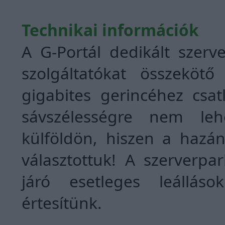
Technikai információk
A G-Portál dedikált szer
szolgáltatókat összekötő
gigabites gerincéhez csat
sávszélességre nem le
külföldön, hiszen a hazá
választottuk! A szerverpa
járó esetleges leállás
értesítünk.