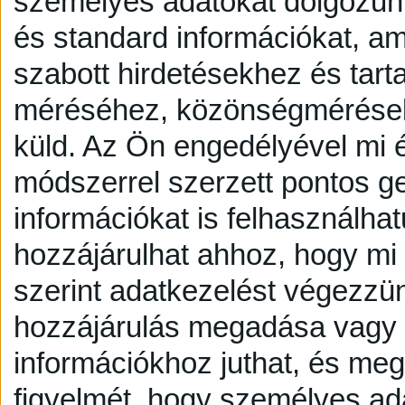
személyes adatokat dolgozunk
és standard információkat, a
szabott hirdetésekhez és tart
méréséhez, közönségmérésekh
küld.
Az Ön engedélyével mi é
módszerrel szerzett pontos g
információkat is felhasználhat
hozzájárulhat ahhoz, hogy mi é
szerint adatkezelést végezzü
hozzájárulás megadása vagy e
információkhoz juthat, és megv
figyelmét, hogy személyes a