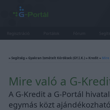
Regisztráció
Portálok
Fórum
Segít
»
Segítség
»
Gyakran Ismételt Kérdések (GY.I.K.)
»
Kredit
»
Mire 
Mire való a G-Kredi
A G-Kredit a G-Portál hivata
egymás közt ajándékozható