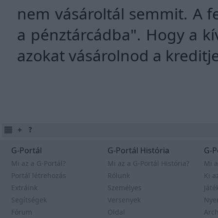
nem vásároltál semmit. A fe
a pénztárcádba". Hogy a kí
azokat vásárolnod a kreditje
G-Portál
G-Portál História
G-P
Mi az a G-Portál?
Mi az a G-Portál História?
Mi a
Portál létrehozás
Rólunk
Ki a
Extráink
Személyes
Játé
Segítségek
Versenyek
Nye
Fórum
Oldal
Arc