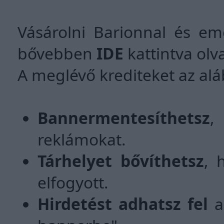
Vásárolni Barionnal és eme
bővebben
IDE
kattintva olv
A meglévő krediteket az al
Bannermentesíthetsz
,
reklámokat.
Tárhelyet bővíthetsz
, 
elfogyott.
Hirdetést adhatsz fel
a