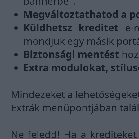
bannerbe".
Megváltoztathatod a p
Küldhetsz kreditet
e-m
mondjuk egy másik portá
Biztonsági mentést
hozh
Extra modulokat, stílu
Mindezeket a lehetőségeket 
Extrák menüpontjában talá
Ne feledd! Ha a krediteket 