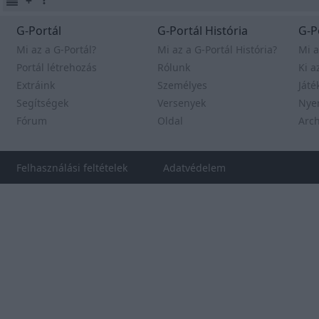
G-Portál
G-Portál História
G-P
Mi az a G-Portál?
Mi az a G-Portál História?
Mi a
Portál létrehozás
Rólunk
Ki a
Extráink
Személyes
Játé
Segítségek
Versenyek
Nye
Fórum
Oldal
Arc
Felhasználási feltételek
Adatvédelem