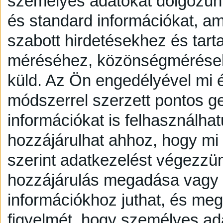
személyes adatokat dolgozunk
és standard információkat, a
szabott hirdetésekhez és tart
méréséhez, közönségmérésekh
küld.
Az Ön engedélyével mi é
módszerrel szerzett pontos g
információkat is felhasználhat
hozzájárulhat ahhoz, hogy mi é
szerint adatkezelést végezzü
hozzájárulás megadása vagy e
információkhoz juthat, és megv
figyelmét, hogy személyes a