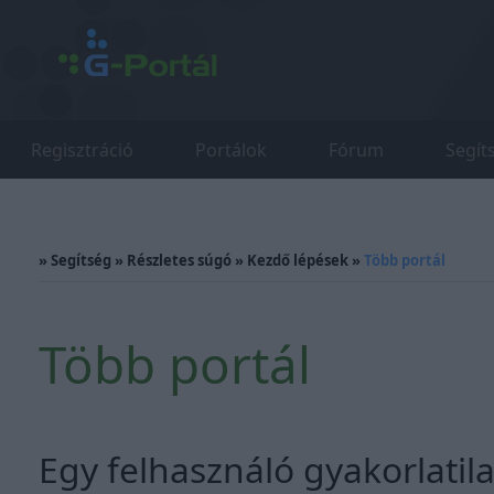
Regisztráció
Portálok
Fórum
Segít
»
Segítség
»
Részletes súgó
»
Kezdő lépések
»
Több portál
Több portál
Egy felhasználó gyakorlatila