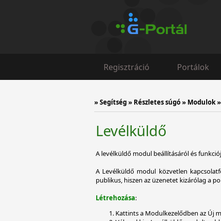
Regisztráció
Portálok
»
Segítség
»
Részletes súgó
»
Modulok
Levélküldő
A levélküldő modul beállításáról és funkciój
A Levélküldő modul közvetlen kapcsolatf
publikus, hiszen az üzenetet kizárólag a por
Létrehozása
:
Kattints a Modulkezelődben az Új m