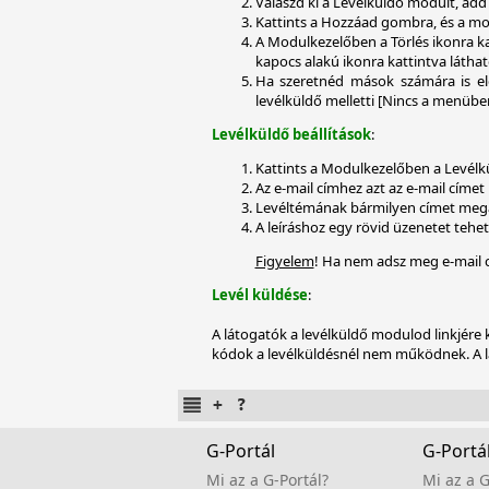
Válaszd ki a Levélküldő modult, add 
Kattints a Hozzáad gombra, és a mo
A Modulkezelőben a Törlés ikonra kat
kapocs alakú ikonra kattintva láthat
Ha szeretnéd mások számára is elé
levélküldő melletti [Nincs a menübe
Levélküldő beállítások
:
Kattints a Modulkezelőben a Levélk
Az e-mail címhez azt az e-mail címe
Levéltémának bármilyen címet megad
A leíráshoz egy rövid üzenetet tehet
Figyelem
! Ha nem adsz meg e-mail c
Levél küldése
:
A látogatók a levélküldő modulod linkjére
kódok a levélküldésnél nem működnek. A lá
G-Portál
G-Portál
Mi az a G-Portál?
Mi az a G