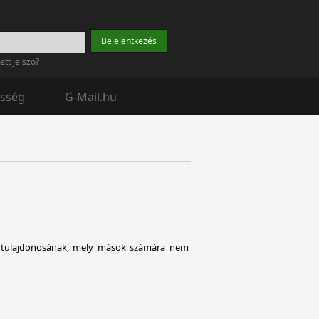
tett jelszó?
sség
G-Mail.hu
ál tulajdonosának, mely mások számára nem