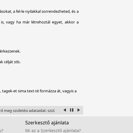
okat, a fel-le nyilakkal sorrendezheted, és a
is, vagy ha már létrehoztál egyet, akkor a
gérkezzenek.
 célját stb.
tagek-et sima text-té formázza át, vagyis a
d meg születési adataidat: szül. éve, hónapja, napja, óra és perce, a hely ah
Szerkesztő ajánlata
u?
Mi az a Szerkesztő ajánlata?