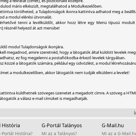
meg a feliratát (címét), és pozícionáld középre.
dulod máris elkészült, megtalálhatod a Modulkezelőben.
tintva törölheted, a Tulajdonságok ikonra kattintva adhatod meg a beállítás
od a modul elérési útvonalát.
rhetővé tenni a levélküldőt, akkor hozz létre egy Menü típusú modult 
n] résznél helyezd át azt menübe!
üldő modul Tulajdonságok ikonjára.
t kell megadnod, amire szeretnéd, hogy a látogatók által küldött levelek me
hatsz, ez fog megjelenni a postafiókodba érkező levelek tárgyában.
sz közzé a látogatók számára, például egy üdvözlést, a modul létrehozásának
ímet a modulkezelőben, akkor látogatók nem tudják elküldeni a levelet!
 kattintva küldhetnek szöveges üzenetet a megadott címre. A szöveg a HTML 
togatók a válasz e-mail címüket is megadhatják.
Ír
 História
G-Portál Talányos
G-Mail.hu
-Portál História?
Mi az a Talányos?
Mi az a G-Mail.h