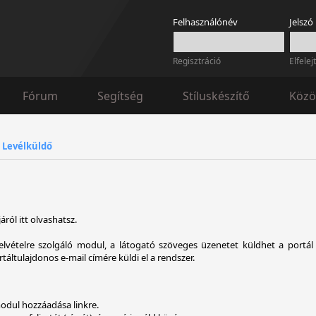
Felhasználónév
Jelszó
Regisztráció
Elfelej
Fórum
Segítség
Stíluskészítő
Közö
»
Levélküldő
áról itt olvashatsz.
elvételre szolgáló modul, a látogató szöveges üzenetet küldhet a port
táltulajdonos e-mail címére küldi el a rendszer.
odul hozzáadása linkre.