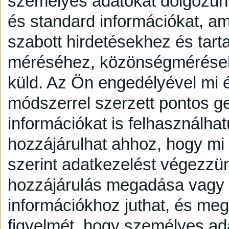
személyes adatokat dolgozunk
és standard információkat, a
szabott hirdetésekhez és tart
méréséhez, közönségmérésekh
küld.
Az Ön engedélyével mi é
módszerrel szerzett pontos g
információkat is felhasználhat
hozzájárulhat ahhoz, hogy mi é
szerint adatkezelést végezzü
hozzájárulás megadása vagy e
információkhoz juthat, és megv
figyelmét, hogy személyes a