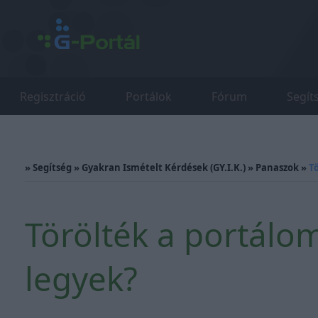
Regisztráció
Portálok
Fórum
Segít
»
Segítség
»
Gyakran Ismételt Kérdések (GY.I.K.)
»
Panaszok
»
T
Törölték a portálo
legyek?