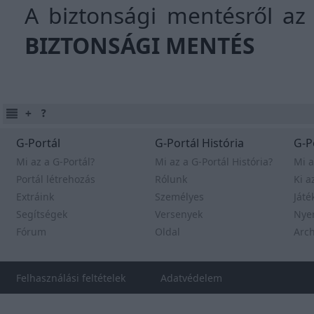
A biztonsági mentésről az 
BIZTONSÁGI MENTÉS
G-Portál
G-Portál História
G-P
Mi az a G-Portál?
Mi az a G-Portál História?
Mi a
Portál létrehozás
Rólunk
Ki a
Extráink
Személyes
Játé
Segítségek
Versenyek
Nye
Fórum
Oldal
Arc
Felhasználási feltételek
Adatvédelem