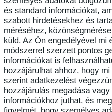
személyes adatokat dolgozunk
és standard információkat, a
szabott hirdetésekhez és tart
méréséhez, közönségmérésekh
küld.
Az Ön engedélyével mi é
módszerrel szerzett pontos g
információkat is felhasználhat
hozzájárulhat ahhoz, hogy mi é
szerint adatkezelést végezzü
hozzájárulás megadása vagy e
információkhoz juthat, és megv
figyelmét, hogy személyes a