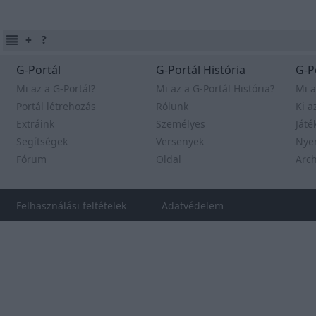
G-Portál
G-Portál História
G-P
Mi az a G-Portál?
Mi az a G-Portál História?
Mi a
Portál létrehozás
Rólunk
Ki a
Extráink
Személyes
Játé
Segítségek
Versenyek
Nye
Fórum
Oldal
Arc
Felhasználási feltételek
Adatvédelem