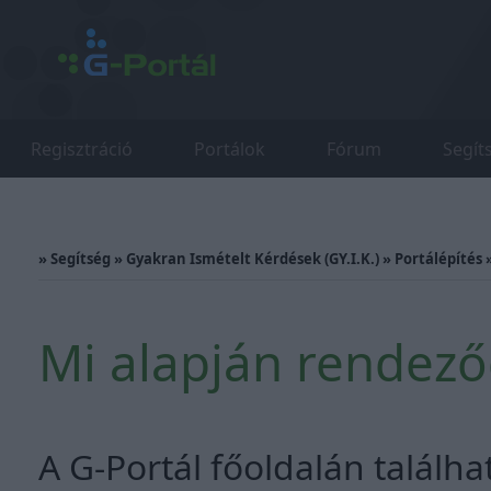
Regisztráció
Portálok
Fórum
Segít
»
Segítség
»
Gyakran Ismételt Kérdések (GY.I.K.)
»
Portálépítés
Mi alapján rendeződ
A G-Portál főoldalán találhat