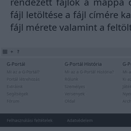
rendezett fájlok a mappa 
fájl letöltése a fájl címére k
fájl mérete valamint a feltö
G-Portál
G-Portál História
G-P
Mi az a G-Portál?
Mi az a G-Portál História?
Mi a
Portál létrehozás
Rólunk
Ki a
Extráink
Személyes
Játé
Segítségek
Versenyek
Nye
Fórum
Oldal
Arc
Felhasználási feltételek
Adatvédelem