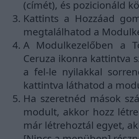
(címét), és pozicionáld k
Kattints a Hozzáad gom
megtalálhatod a Modulk
A Modulkezelőben a Tör
Ceruza ikonra kattintva s
a fel-le nyilakkal sorr
kattintva láthatod a modu
Ha szeretnéd mások szá
modult, akkor hozz létr
már létrehoztál egyet, ak
[Nincs a menüben] részn