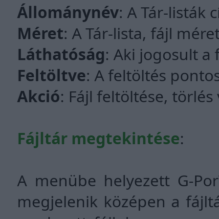
Állománynév
: A Tár-listák 
Méret
: A Tár-lista, fájl mére
Láthatóság
: Aki jogosult a 
Feltöltve
: A feltöltés pont
Akció
: Fájl feltöltése, törl
Fájltár megtekintése
:
A menübe helyezett G-PorTÁ
megjelenik középen a fájltá