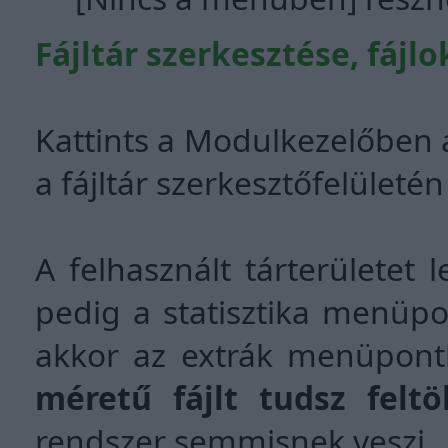
Fájltár szerkesztése, fájlo
Kattints a Modulkezelőben a 
a fájltár szerkesztőfelületé
A felhasznált tárterületet 
pedig a statisztika menüp
akkor az extrák menüpont
méretű fájlt tudsz feltö
rendszer semmisnek veszi.