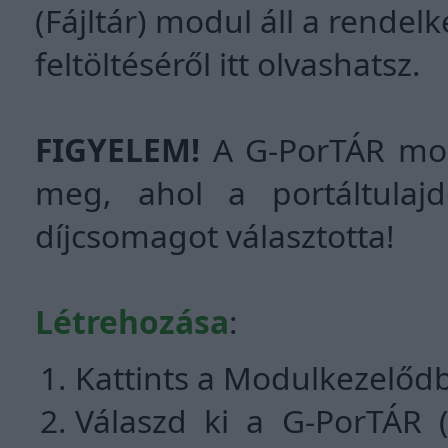
(Fájltár) modul áll a rendel
feltöltéséről itt olvashatsz.
FIGYELEM!
A G-PorTÁR modu
meg, ahol a portáltula
díjcsomagot választotta!
Létrehozása
:
Kattints a Modulkezelőd
Válaszd ki a G-PorTÁR (