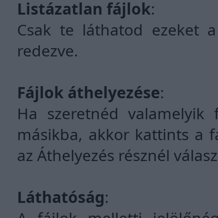
Listázatlan fájlok
:
Csak te láthatod ezeket a
redezve.
Fájlok áthelyezése
:
Ha szeretnéd valamelyik f
másikba, akkor kattints a fá
az Áthelyezés résznél válasz
Láthatóság
:
A fájlok melletti jelölőné