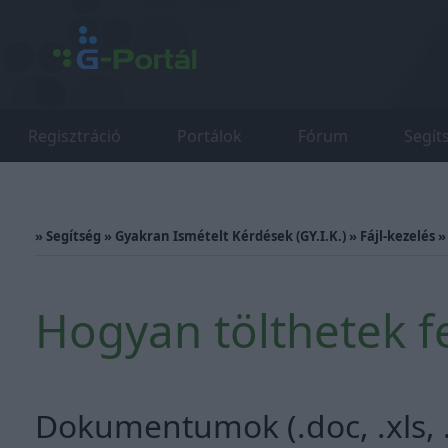
Regisztráció
Portálok
Fórum
Segít
»
Segítség
»
Gyakran Ismételt Kérdések (GY.I.K.)
»
Fájl-kezelés
Hogyan tölthetek 
Dokumentumok (.doc, .xls, .