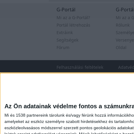
G-Portál
G-Portál
Mi az a G-Portál?
Mi az a G
Portál létrehozás
Rólunk
Extráink
Személy
Segítségek
Versenye
Fórum
Oldal
Felhasználási feltételek
Adatvé
Az Ön adatainak védelme fontos a számunkr
Mi és 1538 partnereink tárolunk és/vagy férünk hozzá információkho
amelyeket az eszköz személyre szabott hirdetésekhez és tartalomho
eszközleolvasásos módszerrel szerzett pontos geolokációs adatokat é
leírtak szerint adatkezelést végezzünk. Másik lehetőségként a hozzáj