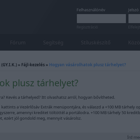
Felhasználónév
Jelszó
Regisztráció
Elfelej
Fórum
Segítség
Stíluskészítő
Közö
(GY.I.K.)
»
Fájl-kezelés
»
Hogyan vásárolhatok plusz tárhelyet?
k plusz tárhelyet?
a? Kevés a tárhelyed? Itt olvashatsz arról, hogyan bővítheted.
 kattints a Vezérlősáv Extrák menüpontjára, és válaszd a +100 MB tárhely op
yszerre, amennyi kreditet töltöttél a portálodra. +100 MB tárhely 50 kreditb
t, ezért jól gondold meg, mennyit vásárolsz.
Írd meg 