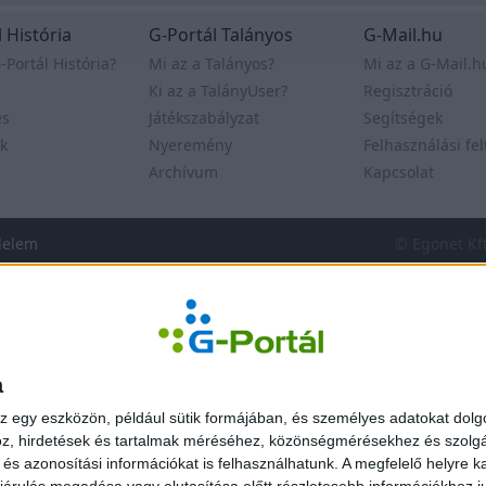
 História
G-Portál Talányos
G-Mail.hu
-Portál História?
Mi az a Talányos?
Mi az a G-Mail.h
Ki az a TalányUser?
Regisztráció
es
Játékszabályzat
Segítségek
k
Nyeremény
Felhasználási fel
Archívum
Kapcsolat
delem
© Egonet Kf
a
z egy eszközön, például sütik formájában, és személyes adatokat dolgo
z, hirdetések és tartalmak méréséhez, közönségmérésekhez és szolgál
s azonosítási információkat is felhasználhatunk. A megfelelő helyre ka
árulás megadása vagy elutasítása előtt részletesebb információkhoz jut