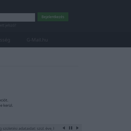
tett jelszó?
sség
G-Mail.hu
ciót.
e kerül.
születési adataidat: szül. éve, hónapja, napja, óra és perce, a hely ahol szü