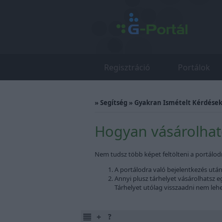
Regisztráció
Portálok
»
Segítség
»
Gyakran Ismételt Kérdések 
Hogyan vásárolhato
Nem tudsz több képet feltölteni a portálodr
A portálodra való bejelentkezés után
Annyi plusz tárhelyet vásárolhatsz eg
Tárhelyet utólag visszaadni nem lehe