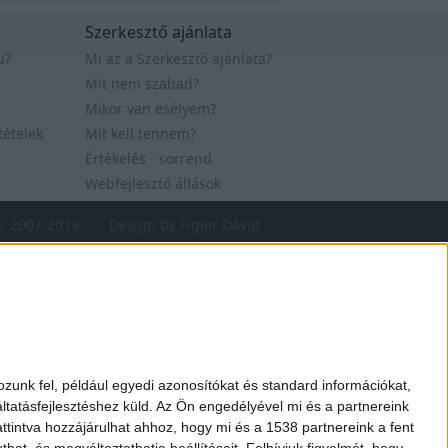
Szerkesztő ajánlata
u?
Mi az a Szerkesztő ajánlata?
Mit nem szabad?
Mikor van esélyem?
tételek
Mit kell tennem?
Értékelés - sorrend
Webfejlesztő állások
t. 2007-2019
Design by Figler Dávid
zunk fel, például egyedi azonosítókat és standard információkat,
tatásfejlesztéshez küld.
Az Ön engedélyével mi és a partnereink
ttintva hozzájárulhat ahhoz, hogy mi és a 1538 partnereink a fent
hat, és megváltoztathatja beállításait.
Felhívjuk figyelmét, hogy