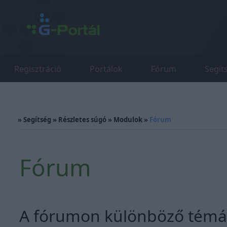
Regisztráció
Portálok
Fórum
Segít
»
Segítség
»
Részletes súgó
»
Modulok
»
Fórum
Fórum
A fórumon különböző témák