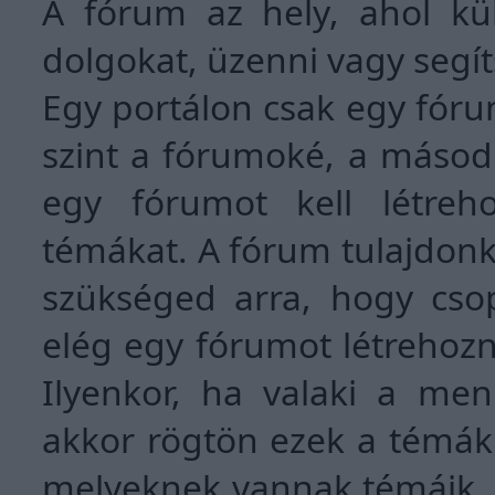
A fórum az hely, ahol kü
dolgokat, üzenni vagy segí
Egy portálon csak egy fóru
szint a fórumoké, a másod
egy fórumot kell létre
témákat. A fórum tulajdon
szükséged arra, hogy csop
elég egy fórumot létrehozn
Ilyenkor, ha valaki a me
akkor rögtön ezek a témák
melyeknek vannak témáik, 