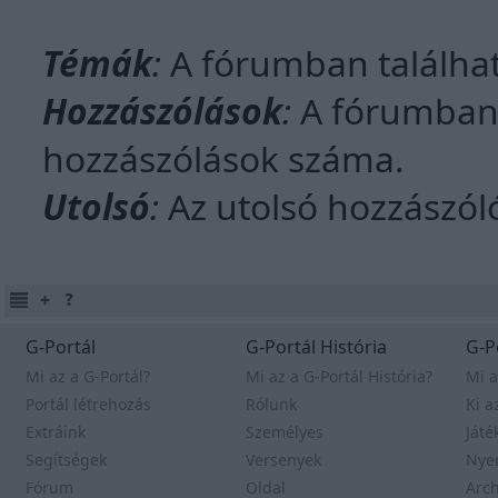
Témák
:
A fórumban találha
Hozzászólások
:
A fórumban
hozzászólások száma.
Utolsó
:
Az utolsó hozzászóló
G-Portál
G-Portál História
G-P
Mi az a G-Portál?
Mi az a G-Portál História?
Mi a
Portál létrehozás
Rólunk
Ki a
Extráink
Személyes
Játé
Segítségek
Versenyek
Nye
Fórum
Oldal
Arc