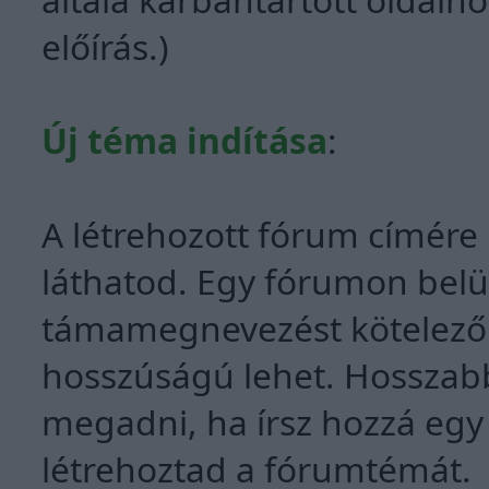
előírás.)
Új téma indítása
:
A létrehozott fórum címére k
láthatod. Egy fórumon belül
támamegnevezést kötelező 
hosszúságú lehet. Hosszab
megadni, ha írsz hozzá egy
létrehoztad a fórumtémát.