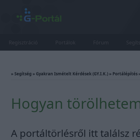
Regisztráció
Portálok
Fórum
Segít
»
Segítség
»
Gyakran Ismételt Kérdések (GY.I.K.)
»
Portálépítés
Hogyan törölhetem 
A portáltörlésről itt találsz 