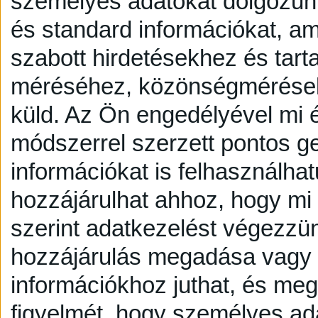
személyes adatokat dolgozunk
és standard információkat, a
szabott hirdetésekhez és tart
méréséhez, közönségmérésekh
küld.
Az Ön engedélyével mi é
módszerrel szerzett pontos g
információkat is felhasználhat
hozzájárulhat ahhoz, hogy mi é
szerint adatkezelést végezzü
hozzájárulás megadása vagy e
információkhoz juthat, és megv
figyelmét, hogy személyes a