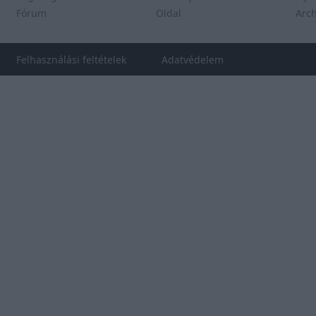
Fórum
Oldal
Arc
Felhasználási feltételek
Adatvédelem