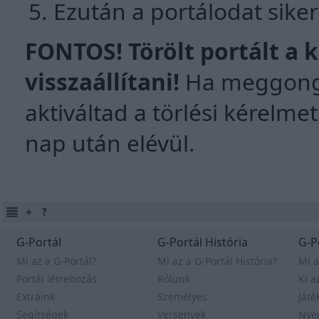
Ezután a portálodat siker
FONTOS! Törölt portált a
visszaállítani!
Ha meggong
aktiváltad a törlési kérelm
nap után elévül.
G-Portál
G-Portál História
G-P
Mi az a G-Portál?
Mi az a G-Portál História?
Mi a
Portál létrehozás
Rólunk
Ki a
Extráink
Személyes
Játé
Segítségek
Versenyek
Nye