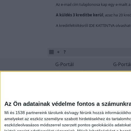
Az e-mail cím tulajdonosa kap egy e-mailt a
A küldés 3 kreditbe kerül
, azaz ha 20 kre
A kreditfeltöltésről
IDE KATTINTVA
olvashats
G-Portál
G-Portál
Mi az a G-Portál?
Mi az a G
Portál létrehozás
Rólunk
Extráink
Személy
Segítségek
Versenye
Fórum
Oldal
Az Ön adatainak védelme fontos a számunkr
Mi és 1538 partnereink tárolunk és/vagy férünk hozzá információkho
amelyeket az eszköz személyre szabott hirdetésekhez és tartalomho
Felhasználási feltételek
Adatvé
eszközleolvasásos módszerrel szerzett pontos geolokációs adatokat é
leírtak szerint adatkezelést végezzünk. Másik lehetőségként a hozzáj