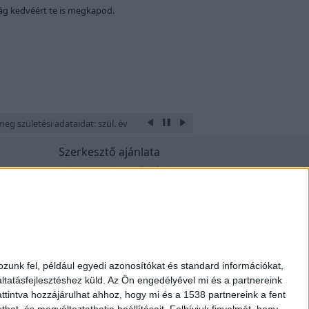
ság kedvéért te is megkapod.
eg születési adataidat: szül. éve, hónapja, napja, óra és perce, a hely ahol 
Szerkesztő ajánlata
u?
Mi az a Szerkesztő ajánlata?
Mit nem szabad?
Mikor van esélyem?
tételek
Mit kell tennem?
Értékelés - sorrend
Webfejlesztő állások
zunk fel, például egyedi azonosítókat és standard információkat,
tatásfejlesztéshez küld.
Az Ön engedélyével mi és a partnereink
t. 2007-2019
Design by Figler Dávid
ttintva hozzájárulhat ahhoz, hogy mi és a 1538 partnereink a fent
hat, és megváltoztathatja beállításait.
Felhívjuk figyelmét, hogy