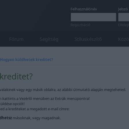
Felhasználónév
Jelszó
Regisztráció
Elfelej
Fórum
Segítség
Stíluskészítő
Közö
Hogyan küldhetek kreditet?
reditet?
l valakinek vagy egy másik oldalra, az alábbi útmutató alapján megteheted.
án kattints a Vezérlő menüben az Extrák menüpontra!
küldése opciót!
ted a krediteket a megadott e-mail címre:
dhetsz
másoknak, vagy magadnak.