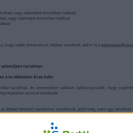
ásoltad, vagy valamelyik keresőben találtad
ltad, vagy valamelyik keresőben találtad
láltad
hogy valaki lemásolta az oldalad tartalmát, akkor írj a
webmester@gport
d valamilyen tartalmat
an a te oldaladon és az övén
oldal tartalmát, és amennyiben valóban bebizonyosodik, hogy jogsérté
séig terjedően azonnal intézkedik.
és az általad készített tartalomra vonatkozik, attól még, mert egy tartalm
sz az alábbi linkre kattintva:
SZERZŐI JOG