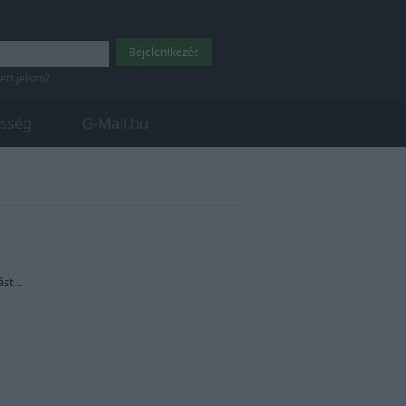
tett jelszó?
sség
G-Mail.hu
st...