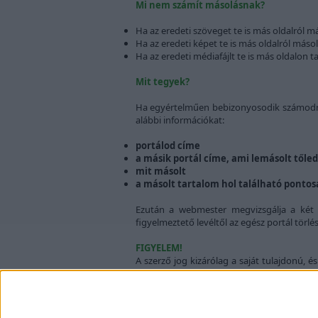
Mi nem számít másolásnak?
Ha az eredeti szöveget te is más oldalról m
Ha az eredeti képet te is más oldalról máso
Ha az eredeti médiafájlt te is más oldalon ta
Mit tegyek?
Ha egyértelműen bebizonyosodik számodra, 
alábbi információkat:
portálod címe
a másik portál címe, ami lemásolt tőle
mit másolt
a másolt tartalom hol található pontos
Ezután a webmester megvizsgálja a két 
figyelmeztető levéltől az egész portál törlé
FIGYELEM!
A szerző jog kizárólag a saját tulajdonú, 
portálodra, nem a te tulajdonod.
A szerzői jogról bővebb információt találhat