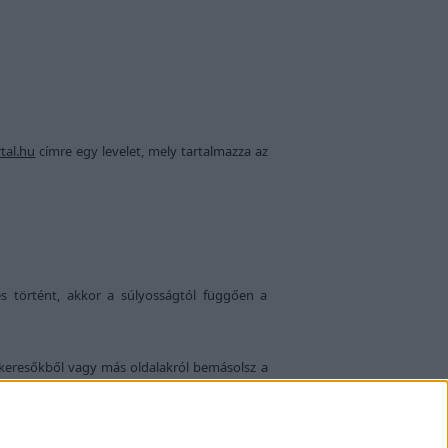
al.hu
címre egy levelet, mely tartalmazza az
s történt, akkor a súlyosságtól függően a
at keresőkből vagy más oldalakról bemásolsz a