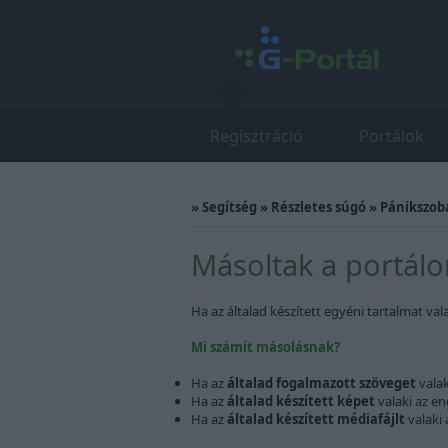
Regisztráció
Portálok
»
Segítség
»
Részletes súgó
»
Pánikszob
Másoltak a portálo
Ha az általad készített egyéni tartalmat val
Mi számít másolásnak?
Ha az
általad fogalmazott szöveget
valak
Ha az
általad készített képet
valaki az en
Ha az
általad készített médiafájlt
valaki 