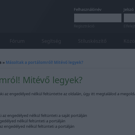
Felhasználónév
Jelszó
Regisztráció
Elfelej
Fórum
Segítség
Stíluskészítő
Közö
a
»
Másoltak a portálomról! Mitévő legyek?
mról! Mitévő legyek?
aki az engedélyed nélkül feltüntette az oldalán, úgy itt megtalálod a megoldá
i az engedélyed nélkül feltünteti a saját portálján
gedélyed nélkül feltünteti a portálján
az engedélyed nélkül feltünteti a portálján