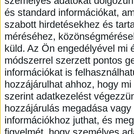
személyes adatokat dolgozunk
és standard információkat, a
szabott hirdetésekhez és tart
méréséhez, közönségmérésekh
küld.
Az Ön engedélyével mi é
módszerrel szerzett pontos g
információkat is felhasználhat
hozzájárulhat ahhoz, hogy mi é
szerint adatkezelést végezzü
hozzájárulás megadása vagy e
információkhoz juthat, és megv
figyelmét, hogy személyes a