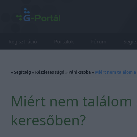
Regisztráció
Portálok
Fórum
Segít
»
Segítség
»
Részletes súgó
»
Pánikszoba
»
Miért nem találom a
Miért nem találom
keresőben?