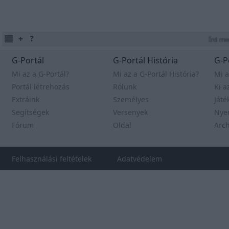
Írd meg 
G-Portál
G-Portál História
G-P
Mi az a G-Portál?
Mi az a G-Portál História?
Mi a
Portál létrehozás
Rólunk
Ki a
Extráink
Személyes
Játé
Segítségek
Versenyek
Nye
Fórum
Oldal
Arc
Felhasználási feltételek
Adatvédelem