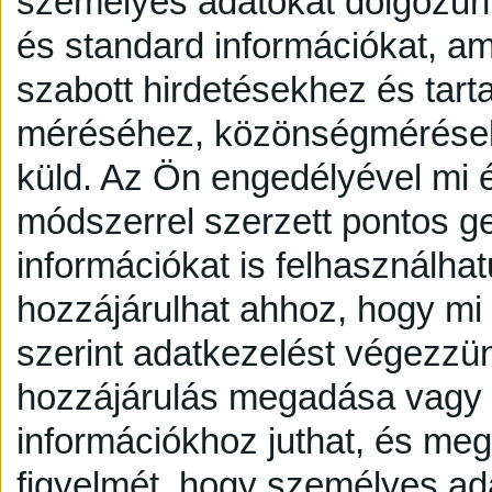
személyes adatokat dolgozunk
és standard információkat, a
szabott hirdetésekhez és tart
méréséhez, közönségmérésekh
küld.
Az Ön engedélyével mi é
módszerrel szerzett pontos g
információkat is felhasználhat
hozzájárulhat ahhoz, hogy mi é
szerint adatkezelést végezzü
hozzájárulás megadása vagy e
információkhoz juthat, és megv
figyelmét, hogy személyes a