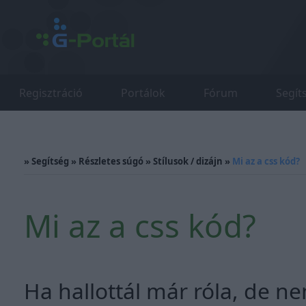
Regisztráció
Portálok
Fórum
Segít
»
Segítség
»
Részletes súgó
»
Stílusok / dizájn
»
Mi az a css kód?
Mi az a css kód?
Ha hallottál már róla, de ne