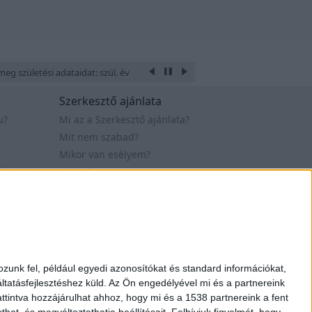
eg születési adataidat: szül. éve, hónapja, napja, óra és perce, a hely ahol 
Szerkesztő ajánlata
u?
Mi az a Szerkesztő ajánlata?
Mit nem szabad?
Mikor van esélyem?
tételek
Mit kell tennem?
Értékelés - sorrend
Webfejlesztő állások
t. 2007-2019
Design by Figler Dávid
zunk fel, például egyedi azonosítókat és standard információkat,
tatásfejlesztéshez küld.
Az Ön engedélyével mi és a partnereink
ttintva hozzájárulhat ahhoz, hogy mi és a 1538 partnereink a fent
hat, és megváltoztathatja beállításait.
Felhívjuk figyelmét, hogy