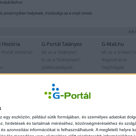
itvásárláshoz
és amennyiben helyesek, módosítja az e-mail címed.
Írd m
 História
G-Portál Talányos
G-Mail.hu
-Portál História?
Mi az a Talányos?
Mi az a G-Mail.h
Ki az a TalányUser?
Regisztráció
es
Játékszabályzat
Segítségek
k
Nyeremény
Felhasználási fel
Archívum
Kapcsolat
delem
© Egonet Kf
a
z egy eszközön, például sütik formájában, és személyes adatokat dolgo
z, hirdetések és tartalmak méréséhez, közönségmérésekhez és szolgál
s azonosítási információkat is felhasználhatunk. A megfelelő helyre ka
árulás megadása vagy elutasítása előtt részletesebb információkhoz jut