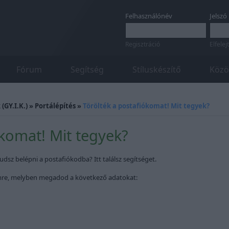
Felhasználónév
Jelszó
Regisztráció
Elfelej
Fórum
Segítség
Stíluskészítő
Közö
(GY.I.K.)
»
Portálépítés
»
Törölték a postafiókomat! Mit tegyek?
ókomat! Mit tegyek?
udsz belépni a postafiókodba? Itt találsz segítséget.
re, melyben megadod a következő adatokat: