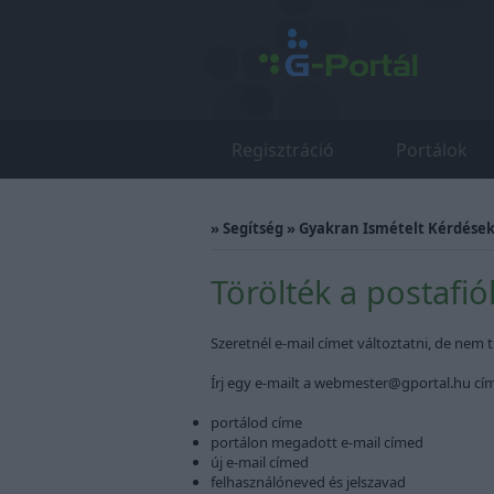
Regisztráció
Portálok
»
Segítség
»
Gyakran Ismételt Kérdések 
Törölték a postafi
Szeretnél e-mail címet változtatni, de nem t
Írj egy e-mailt a
webmester@gportal.hu
cím
portálod címe
portálon megadott e-mail címed
új e-mail címed
felhasználóneved és jelszavad