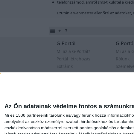
telefonszámod, amiről sms-t küldtél a kred
Ezután a webmester ellenőrzi az adatokat, 
G-Portál
G-Portál
Mi az a G-Portál?
Mi az a G
Portál létrehozás
Rólunk
Extráink
Személy
Segítségek
Versenye
Fórum
Oldal
Felhasználási feltételek
Adatvé
Az Ön adatainak védelme fontos a számunkr
Mi és 1538 partnereink tárolunk és/vagy férünk hozzá információkho
amelyeket az eszköz személyre szabott hirdetésekhez és tartalomho
eszközleolvasásos módszerrel szerzett pontos geolokációs adatokat é
leírtak szerint adatkezelést végezzünk. Másik lehetőségként a hozzáj