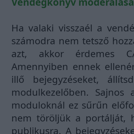
Vendégkönyv moderálása
Ha valaki visszaél a vend
számodra nem tetsző hozzá
azt, akkor érdemes CAP
Amennyiben ennek ellené
illő bejegyzéseket, állít
modulkezelőben. Sajnos a
moduloknál ez sűrűn előford
nem töröljük a portálját, 
publikusra. A bejegyzések