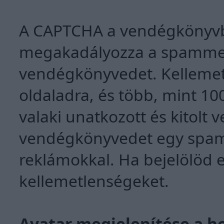
A CAPTCHA a vendégkönyvbe
megakadályozza a spammer
vendégkönyvedet. Kellemetl
oldaladra, és több, mint 10
valaki unatkozott és kitolt 
vendégkönyvedet egy spam r
reklámokkal. Ha bejelölöd e
kellemetlenségeket.
Avatar megjelenítése a h