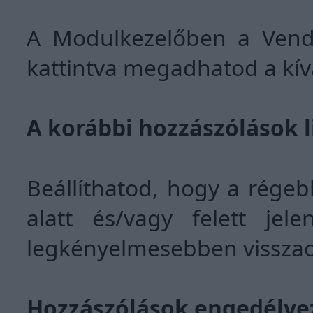
A Modulkezelőben a Vendé
kattintva megadhatod a kív
A korábbi hozzászólások l
Beállíthatod, hogy a régeb
alatt és/vagy felett je
legkényelmesebben visszao
Hozzászólások engedélye