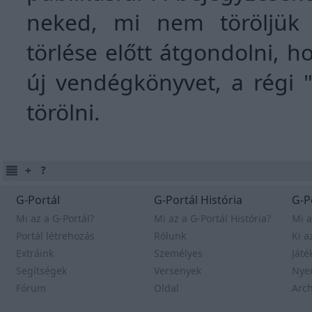
neked, mi nem töröljük 
törlése előtt átgondolni, 
új vendégkönyvet, a régi 
törölni.
G-Portál
G-Portál História
G-P
Mi az a G-Portál?
Mi az a G-Portál História?
Mi a
Portál létrehozás
Rólunk
Ki a
Extráink
Személyes
Játé
Segítségek
Versenyek
Nye
Fórum
Oldal
Arc