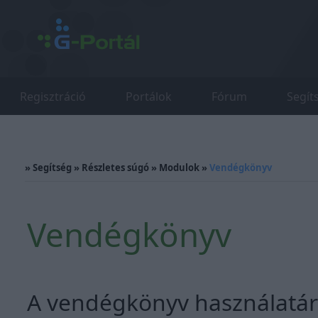
Regisztráció
Portálok
Fórum
Segít
»
Segítség
»
Részletes súgó
»
Modulok
»
Vendégkönyv
Vendégkönyv
A vendégkönyv használatáró