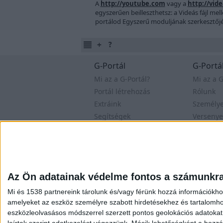
A
http://youtube.com
vagy a
http://vid
egyszerűen beilleszthetsz: a Videás fájl me
portálod Egyszerű moduljának szerkesztőj
G-Portál
G-Portál
Mi az a G-Portál?
Mi az a G
Portál létrehozás
Rólunk
Extráink
Személy
Segítségek
Versenye
Fórum
Oldal
Felhasználási feltételek
Adatvé
Az Ön adatainak védelme fontos a számunkr
Mi és 1538 partnereink tárolunk és/vagy férünk hozzá információkho
amelyeket az eszköz személyre szabott hirdetésekhez és tartalomho
eszközleolvasásos módszerrel szerzett pontos geolokációs adatokat é
leírtak szerint adatkezelést végezzünk. Másik lehetőségként a hozzáj