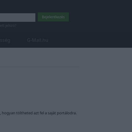
tett jelszó?
sség
G-Mail.hu
, hogyan töltheted azt fel a saját portálodra.