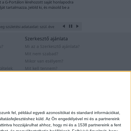
et a G-Portálon lérehozott saját honlapodra
t tartalmazza. Jelöld ki, és másold be a
g születési adataidat: szül. éve, hónapja, napja, óra és perce, a hely ahol s
Szerkesztő ajánlata
u?
Mi az a Szerkesztő ajánlata?
Mit nem szabad?
Mikor van esélyem?
tételek
Mit kell tennem?
Értékelés - sorrend
Webfejlesztő állások
t. 2007-2019
Design by Figler Dávid
zunk fel, például egyedi azonosítókat és standard információkat,
tatásfejlesztéshez küld.
Az Ön engedélyével mi és a partnereink
ttintva hozzájárulhat ahhoz, hogy mi és a 1538 partnereink a fent
hat, és megváltoztathatja beállításait.
Felhívjuk figyelmét, hogy