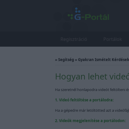
Regisztráció
Portálok
»
Segítség
»
Gyakran Ismételt Kérdések 
Hogyan lehet videót
Ha szeretnél honlapodra videót feltölteni é
1. Videó feltöltése a portálodra:
Ha a gépedre már letöltötted azt a videófájl
2. Videók megjelenítése a portálodon: