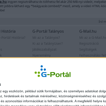
ea.hu
ingyen regisztrálhatsz és tölthetsz fel akár 250 MB-nyi videót, melyek
llett jobbra látható egy *beágyazás (embed)* mező, amely a videó HTML-kódjá
ébe!
Írd me
 História
G-Portál Talányos
G-Mail.hu
-Portál História?
Mi az a Talányos?
Mi az a G-Mail.h
Ki az a TalányUser?
Regisztráció
es
Játékszabályzat
Segítségek
k
Nyeremény
Felhasználási fel
Archívum
Kapcsolat
delem
© Egonet Kf
a
z egy eszközön, például sütik formájában, és személyes adatokat dolgo
z, hirdetések és tartalmak méréséhez, közönségmérésekhez és szolgál
s azonosítási információkat is felhasználhatunk. A megfelelő helyre ka
árulás megadása vagy elutasítása előtt részletesebb információkhoz jut