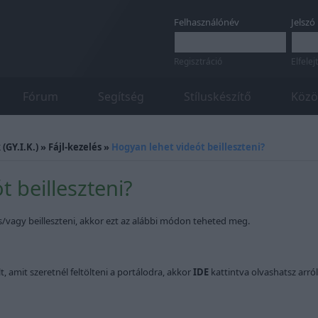
Felhasználónév
Jelszó
Regisztráció
Elfelej
Fórum
Segítség
Stíluskészítő
Közö
(GY.I.K.)
»
Fájl-kezelés
»
Hogyan lehet videót beilleszteni?
 beilleszteni?
s/vagy beilleszteni, akkor ezt az alábbi módon teheted meg.
t, amit szeretnél feltölteni a portálodra, akkor
IDE
kattintva olvashatsz arról