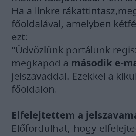
Ha a linkre rákattintasz,me
főoldalával, amelyben kétfé
ezt:
"Üdvözlünk portálunk regisz
megkapod a
második e-ma
jelszavaddal. Ezekkel a kik
főoldalon.
Elfelejtettem a jelszavam
Előfordulhat, hogy elfelejte