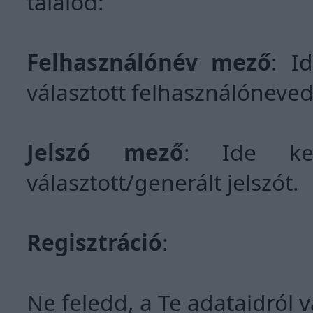
találod:
Felhasználónév mező
: I
választott felhasználóneved
Jelszó mező
: Ide kel
választott/generált jelszót.
Regisztráció
:
Ne feledd, a Te adataidról v