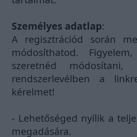
Személyes adatlap
:
A regisztrációd során me
módosíthatod. Figyelem
szeretnéd módosítani,
rendszerlevélben a link
kérelmet!
- Lehetőséged nyílik a tel
megadására.