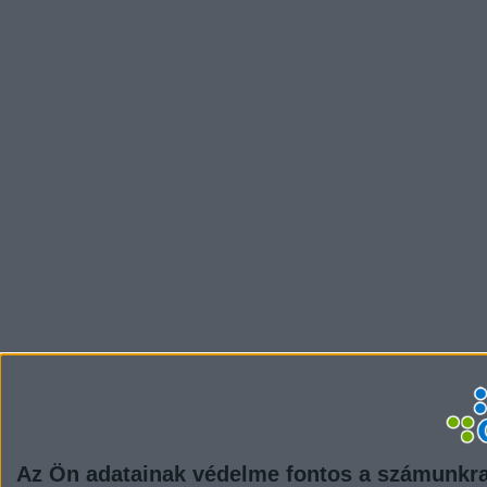
Az Ön adatainak védelme fontos a számunkr