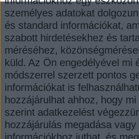
információkhoz egy eszközön,
személyes adatokat dolgozunk
és standard információkat, a
szabott hirdetésekhez és tart
méréséhez, közönségmérésekh
küld.
Az Ön engedélyével mi é
módszerrel szerzett pontos g
információkat is felhasználhat
hozzájárulhat ahhoz, hogy mi é
szerint adatkezelést végezzü
hozzájárulás megadása vagy e
információkhoz juthat, és megv