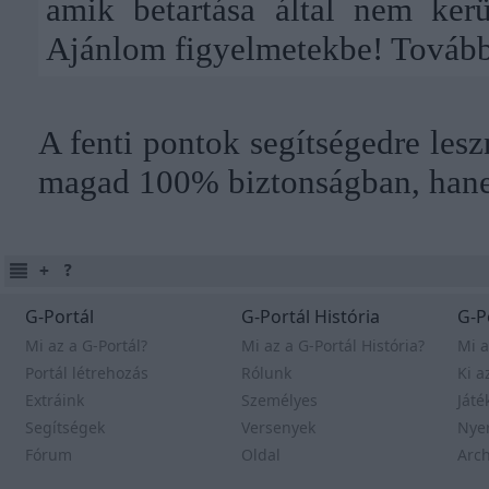
amik betartása által nem kerü
Ajánlom figyelmetekbe!
Tovább
A fenti pontok segítségedre les
magad 100% biztonságban, hanem 
G-Portál
G-Portál História
G-P
Mi az a G-Portál?
Mi az a G-Portál História?
Mi a
Portál létrehozás
Rólunk
Ki a
Extráink
Személyes
Játé
Segítségek
Versenyek
Nye
Fórum
Oldal
Arc