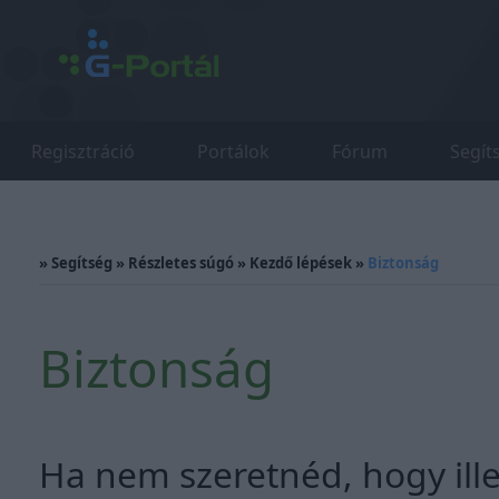
Regisztráció
Portálok
Fórum
Segít
»
Segítség
»
Részletes súgó
»
Kezdő lépések
»
Biztonság
Biztonság
Ha nem szeretnéd, hogy ille