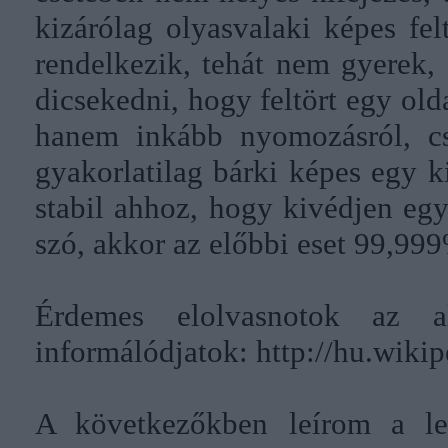
kizárólag olyasvalaki képes fel
rendelkezik, tehát nem gyerek,
dicsekedni, hogy feltört egy old
hanem inkább nyomozásról, csal
gyakorlatilag bárki képes egy ki
stabil ahhoz, hogy kivédjen egy
szó, akkor az előbbi eset 99,99
Érdemes elolvasnotok az a
informálódjatok:
http://hu.wiki
A következőkben leírom a leg