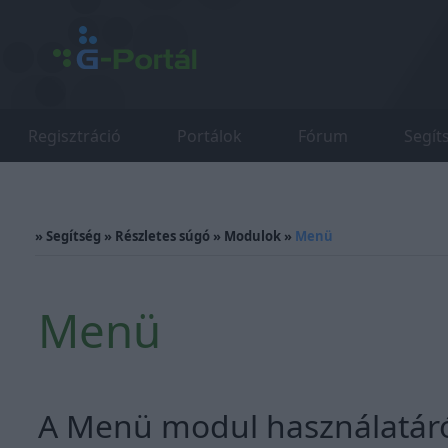
Regisztráció
Portálok
Fórum
Segít
»
Segítség
»
Részletes súgó
»
Modulok
»
Menü
Menü
A Menü modul használatáról