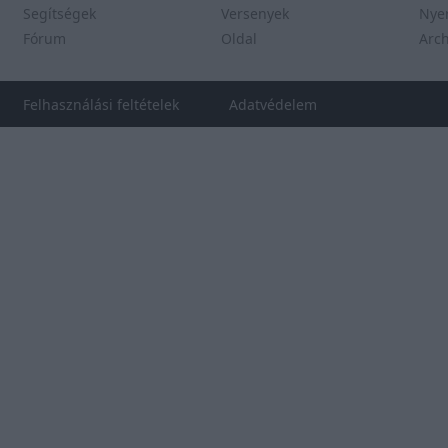
Segítségek
Versenyek
Nye
Fórum
Oldal
Arc
Felhasználási feltételek
Adatvédelem