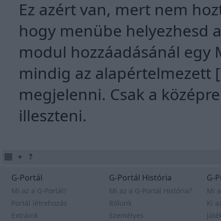
Ez azért van, mert nem hoz
hogy menübe helyezhesd a m
modul hozzáadásánál egy 
mindig az alapértelmezett 
megjelenni. Csak a középr
illeszteni.
G-Portál
G-Portál História
G-P
Mi az a G-Portál?
Mi az a G-Portál História?
Mi a
Portál létrehozás
Rólunk
Ki a
Extráink
Személyes
Játé