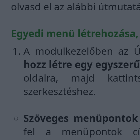
olvasd el az alábbi útmutatá
Egyedi menü létrehozása,
A modulkezelőben az Új
hozz létre egy egyszer
oldalra, majd katti
szerkesztéshez.
Szöveges menüpontok
fel a menüpontok cím