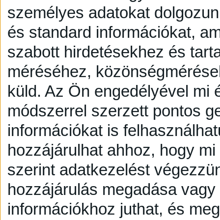
személyes adatokat dolgozunk
és standard információkat, a
szabott hirdetésekhez és tart
méréséhez, közönségmérésekh
küld.
Az Ön engedélyével mi é
módszerrel szerzett pontos g
információkat is felhasználhat
hozzájárulhat ahhoz, hogy mi é
szerint adatkezelést végezzü
hozzájárulás megadása vagy e
információkhoz juthat, és megv