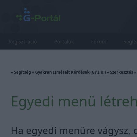
Regisztráció
Portálok
Fórum
Segít
»
Segítség
»
Gyakran Ismételt Kérdések (GY.I.K.)
»
Szerkesztés
Egyedi menü létre
Ha egyedi menüre vágysz, d