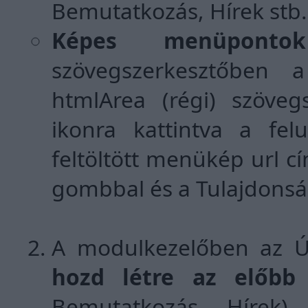
Bemutatkozás, Hírek stb.
Képes menüpontok
szövegszerkesztőben
htmlArea (régi) szöve
ikonra kattintva a fe
feltöltött menükép url c
gombbal és a Tulajdonság
A modulkezelőben az Új
hozd létre az előbb 
Bemutatkozás, Hírek),