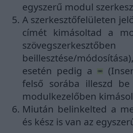
egyszerű modul szerkesz
A szerkesztőfelületen jel
címét kimásoltad a mo
szövegszerkesztő
beillesztése/módosítása
esetén pedig a
(Inser
felső sorába illeszd b
modulkezelőben kimásolt
Miután belinkelted a m
és kész is van az egysz