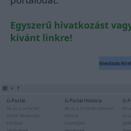
Egyszerű hivatkozást vagy
kívánt linkre!
Hivatkozás létr
G-Portál
G-Portál História
G-P
Mi az a G-Portál?
Mi az a G-Portál História?
Mi a
Portál létrehozás
Rólunk
Ki a
Extráink
Személyes
Játé
Segítségek
Versenyek
Nye