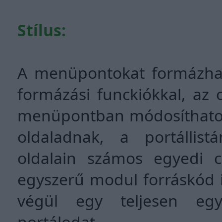
Stílus:
A menüpontokat formázhat
formázási funckiókkal, az ol
menüpontban módosíthatod. 
oldaladnak, a portállistá
oldalain számos egyedi c
egyszerű modul forráskód iko
végül egy teljesen egy
portálodat.