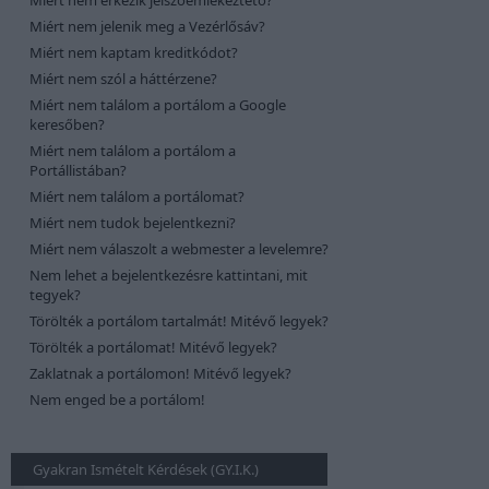
Miért nem érkezik jelszóemlékeztető?
Miért nem jelenik meg a Vezérlősáv?
Miért nem kaptam kreditkódot?
Miért nem szól a háttérzene?
Miért nem találom a portálom a Google
keresőben?
Miért nem találom a portálom a
Portállistában?
Miért nem találom a portálomat?
Miért nem tudok bejelentkezni?
Miért nem válaszolt a webmester a levelemre?
Nem lehet a bejelentkezésre kattintani, mit
tegyek?
Törölték a portálom tartalmát! Mitévő legyek?
Törölték a portálomat! Mitévő legyek?
Zaklatnak a portálomon! Mitévő legyek?
Nem enged be a portálom!
Gyakran Ismételt Kérdések (GY.I.K.)