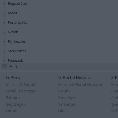
Regisztráció
Kredit
Portálépítés
Extrák
Fájl-kezelés
Szerkesztés
Panaszok
G-Portál
G-Portál História
G-P
Mi az a G-Portál?
Mi az a G-Portál História?
Mi a
Portál létrehozás
Rólunk
Ki a
Extráink
Személyes
Játé
Segítségek
Versenyek
Nye
Fórum
Oldal
Arc