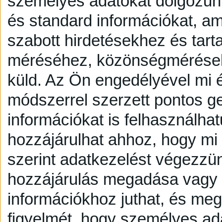
személyes adatokat dolgozunk
és standard információkat, a
szabott hirdetésekhez és tart
méréséhez, közönségmérésekh
küld.
Az Ön engedélyével mi é
módszerrel szerzett pontos g
információkat is felhasználhat
hozzájárulhat ahhoz, hogy mi é
szerint adatkezelést végezzü
hozzájárulás megadása vagy e
információkhoz juthat, és megv
figyelmét, hogy személyes a