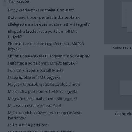
Pánikszoba
Hogy kezdjem? - Használati útmutató
Biztonsági tippek portáltulajdonosoknak
Elfelejtettem a belépési adataimat! Mit tegyek?
Ellopták a krediteket a portálomról! Mit
tegyek?
Elromlott az oldalam egy kód miatt! Mitévő
Másoltak a
legyek?
Eltűnt a bejelentkezés! Hogyan tudok belépni?
Feltörték a portálomat! Mitévő legyek?
Folyton kiléptet a portál! Miért?
Hibás az oldalam! Mit tegyek?
Hogyan tilthatok le valakit az oldalamról?
Másoltak a portálomról! Mitévő legyek?
Megszűnt az e-mail címem! Mit tegyek?
Mi a webmester elérhetősége?
Miért kapok hibaüzenetet a megerősítésre
Feltörték
kattintva?
Miért lassú a portálom?