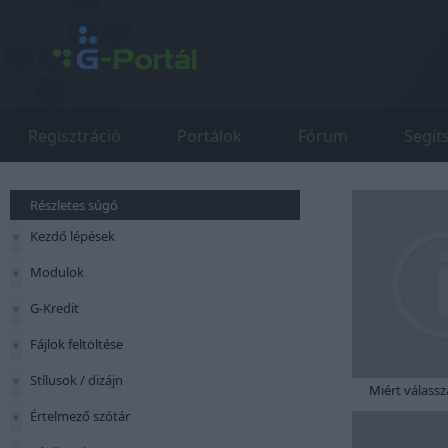
Regisztráció
Portálok
Fórum
Segít
Részletes súgó
Kezdő lépések
Modulok
G-Kredit
Fájlok feltöltése
Stílusok / dizájn
Miért válassz
Értelmező szótár