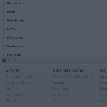
Regisztráció
Kredit
Portálépítés
Extrák
Fájl-kezelés
Szerkesztés
Panaszok
G-Portál
G-Portál História
G-P
Mi az a G-Portál?
Mi az a G-Portál História?
Mi a
Portál létrehozás
Rólunk
Ki a
Extráink
Személyes
Játé
Segítségek
Versenyek
Nye
Fórum
Oldal
Arc