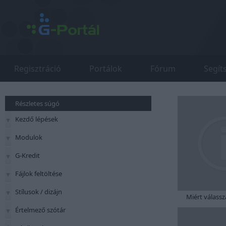
Regisztráció
Portálok
Fórum
Segít
Részletes súgó
Kezdő lépések
Modulok
G-Kredit
Fájlok feltöltése
Stílusok / dizájn
Miért válassz
Értelmező szótár