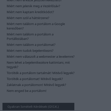
Miért nem érkezik jelszóemlékeztető?
Miért nem jelenik meg a Vezérlősáv?
Miért nem kaptam kreditkódot?
Miért nem szól a háttérzene?
Miért nem találom a portálom a Google
keresőben?
Miért nem találom a portálom a
Portállistában?
Miért nem találom a portálomat?
Miért nem tudok bejelentkezni?
Miért nem válaszolt a webmester a levelemre?
Nem lehet a bejelentkezésre kattintani, mit
tegyek?
Törölték a portálom tartalmát! Mitévő legyek?
Törölték a portálomat! Mitévő legyek?
Zaklatnak a portálomon! Mitévő legyek?
Nem enged be a portálom!
Gyakran Ismételt Kérdések (GY.I.K.)