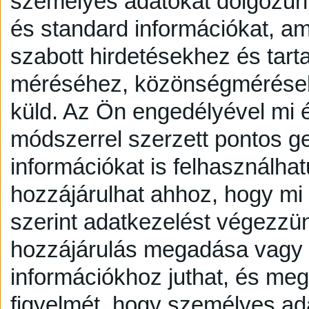
személyes adatokat dolgozunk
és standard információkat, a
szabott hirdetésekhez és tart
méréséhez, közönségmérésekh
küld.
Az Ön engedélyével mi é
módszerrel szerzett pontos g
információkat is felhasználhat
hozzájárulhat ahhoz, hogy mi é
szerint adatkezelést végezzü
hozzájárulás megadása vagy e
információkhoz juthat, és megv
figyelmét, hogy személyes a