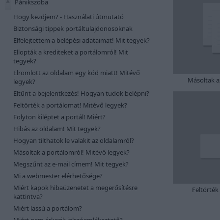
Pánikszoba
Hogy kezdjem? - Használati útmutató
Biztonsági tippek portáltulajdonosoknak
Elfelejtettem a belépési adataimat! Mit tegyek?
Ellopták a krediteket a portálomról! Mit
tegyek?
Elromlott az oldalam egy kód miatt! Mitévő
Másoltak a
legyek?
Eltűnt a bejelentkezés! Hogyan tudok belépni?
Feltörték a portálomat! Mitévő legyek?
Folyton kiléptet a portál! Miért?
Hibás az oldalam! Mit tegyek?
Hogyan tilthatok le valakit az oldalamról?
Másoltak a portálomról! Mitévő legyek?
Megszűnt az e-mail címem! Mit tegyek?
Mi a webmester elérhetősége?
Miért kapok hibaüzenetet a megerősítésre
Feltörték
kattintva?
Miért lassú a portálom?