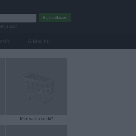
tett jelszó?
sség
G-Mail.hu
Mire való a kredit?