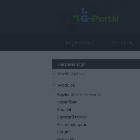
Regisztráció
Portálok
Részletes súgó
Kezdő lépések
Modulok
Bejelentkezés és elemei
Vezérlősáv
Főoldal
Egyszerű modul
Eseménynaptár
Fórum
G-PorTÁR