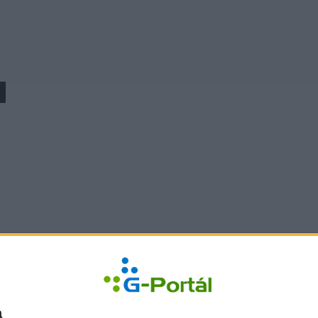
Írd meg
a
 História
G-Portál Talányos
G-Mail.hu