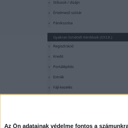
Stílusok / dizájn
Értelmező szótár
Pánikszoba
Gyakran Ismételt Kérdések (GY.I.K.)
Regisztráció
Kredit
Portálépítés
Extrák
Fájl-kezelés
Szerkesztés
Panaszok
Az Ön adatainak védelme fontos a számunkr
G-Portál
G-Portál