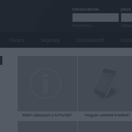
Felhasználónév
Jelszó
Regisztráció
Elfelej
Fórum
Segítség
Stíluskészítő
Közö
Miért válasszam a G-Portált?
Hogyan vehetek kreditet?