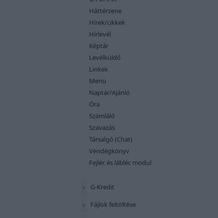
Háttérzene
Hírek/cikkek
Hírlevél
Képtár
Levélküldő
Linkek
Menü
Naptár/Ajánló
Óra
Számláló
Szavazás
Társalgó (Chat)
Vendégkönyv
Fejléc és lábléc modul
G-Kredit
Fájlok feltöltése