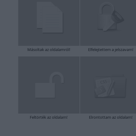
Másoltak az oldalamról!
Elfelejtettem a jelszavam!
Feltörték az oldalam!
Elrontottam az oldalam!