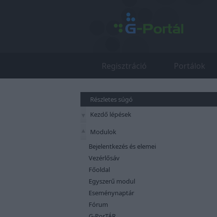
Regisztráció
Portálok
Részletes súgó
Kezdő lépések
Modulok
Bejelentkezés és elemei
Vezérlősáv
Főoldal
Egyszerű modul
Eseménynaptár
Fórum
G-PorTÁR