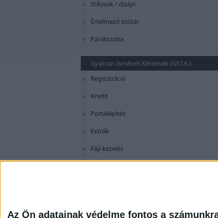
Stílusok / dizájn
Értelmező szótár
Pánikszoba
Gyakran Ismételt Kérdések (GY.I.K.)
Regisztráció
Kredit
Portálépítés
Extrák
Fájl-kezelés
Szerkesztés
Panaszok
Az Ön adatainak védelme fontos a számunkr
G-Portál
G-Portál