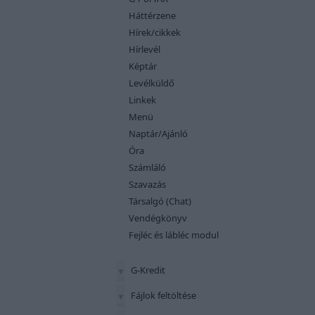
Háttérzene
Hírek/cikkek
Hírlevél
Képtár
Levélküldő
Linkek
Menü
Naptár/Ajánló
Óra
Számláló
Szavazás
Társalgó (Chat)
Vendégkönyv
Fejléc és lábléc modul
G-Kredit
Fájlok feltöltése