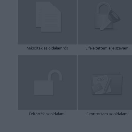
Másoltak az oldalamról!
Elfelejtettem a jelszavam!
Feltörték az oldalam!
Elrontottam az oldalam!