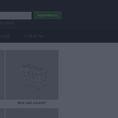
tett jelszó?
sség
G-Mail.hu
Mire való a kredit?