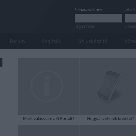
Felhasználónév
Jelszó
Regisztráció
Elfelej
Fórum
Segítség
Stíluskészítő
Közö
Miért válasszam a G-Portált?
Hogyan vehetek kreditet?