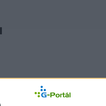
Írd meg s
a
 História
G-Portál Talányos
G-Mail.hu