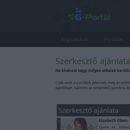
Regisztráció
Portálok
Szerkesztő ajánlat
Ha kíváncsi vagy, milyen oldalak került
Csak azok a portálok jelennek meg az archí
ajánlóban, kattints az ismertető gombra, é
Szerkesztő ajánlata
Elizabeth Olsen
1
Gyere és isme