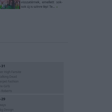
visszatérnek, emellett sok-
sok új is színre lép! Te...
»
-31
er High Fansite
alking Dead
arpet Fashion
e Girls
Roberts
-29
ways
rág Design