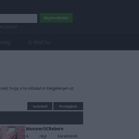
tett jelszó?
sség
G-Mail.hu
néd, hogy a te oldalad is megjelenjen az
MonsterOCReborn
A régi karakterek