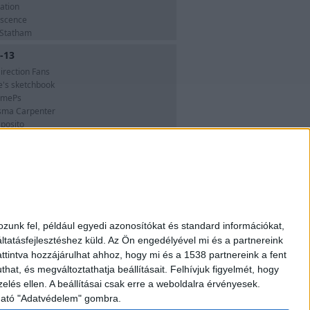
ration
scence
 Statham
-13
irection Fans
e's sketchbook
omePs
sma Carpenter
sposito
g születési adataidat: szül. éve, hónapja, napja, óra és perce, a hely ahol s
Szerkesztő ajánlata
u?
Mi az a Szerkesztő ajánlata?
zunk fel, például egyedi azonosítókat és standard információkat,
tatásfejlesztéshez küld.
Mit nem szabad?
Az Ön engedélyével mi és a partnereink
ttintva hozzájárulhat ahhoz, hogy mi és a 1538 partnereink a fent
Mikor van esélyem?
hat, és megváltoztathatja beállításait.
Felhívjuk figyelmét, hogy
tételek
Mit kell tennem?
elés ellen. A beállításai csak erre a weboldalra érvényesek.
Értékelés - sorrend
lálható "Adatvédelem" gombra.