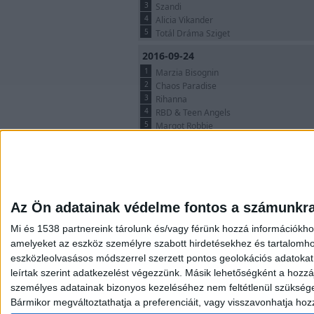
3
Szandi
4
Alicia Vikander
5
Totál Dráma Sziget
2016-09-24
1
Marzia Bisognin
2
Chaos Paradise
3
Rihanna
4
RBD & Teen Angels
5
Margot Robbie
Az Ön adatainak védelme fontos a számunkr
G-Portál
G-Portál
Mi az a G-Portál?
Mi az a G
Mi és 1538 partnereink tárolunk és/vagy férünk hozzá információkho
amelyeket az eszköz személyre szabott hirdetésekhez és tartalomho
Portál létrehozás
Rólunk
eszközleolvasásos módszerrel szerzett pontos geolokációs adatokat é
Extráink
Személy
leírtak szerint adatkezelést végezzünk. Másik lehetőségként a hozzáj
Segítségek
Versenye
személyes adatainak bizonyos kezeléséhez nem feltétlenül szükséges a
Fórum
Oldal
Bármikor megváltoztathatja a preferenciáit, vagy visszavonhatja hozzá