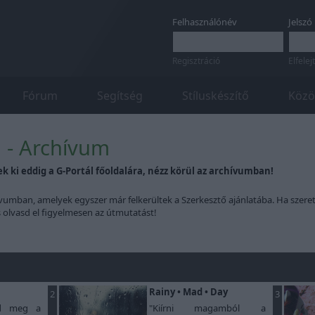
Felhasználónév
Jelszó
Regisztráció
Elfelej
Fórum
Segítség
Stíluskészítő
Közö
a - Archívum
ek ki eddig a G-Portál főoldalára, nézz körül az archívumban!
vumban, amelyek egyszer már felkerültek a Szerkesztő ajánlatába. Ha szeret
s olvasd el figyelmesen az útmutatást!
Rainy • Mad • Day
2
3
rd meg a
"Kiírni magamból a