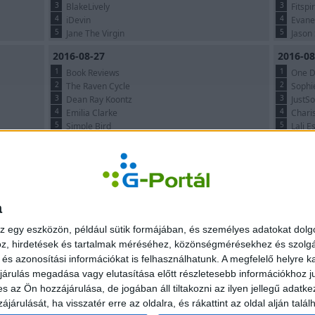
3
3
BlakeLively
Fitspi
4
4
iDevin
Evane
5
5
Jane The Virgin
Jason
2016-08-27
2016-08
1
1
Book Reviews
One D
2
2
The Raven Cycle
Sophi
3
3
Dean Ray Koontz
JustS
4
4
Emilia Clarke
Chari
5
5
Simple Bird
Lali E
1
2
3
4
5
6
7
8
9
...
37
Írd me
a
 História
G-Portál Talányos
G-Mail.hu
-Portál História?
Mi az a Talányos?
Mi az a G-Mail.h
z egy eszközön, például sütik formájában, és személyes adatokat dolgo
z, hirdetések és tartalmak méréséhez, közönségmérésekhez és szolgál
Ki az a TalányUser?
Regisztráció
s azonosítási információkat is felhasználhatunk. A megfelelő helyre ka
es
Játékszabályzat
Segítségek
árulás megadása vagy elutasítása előtt részletesebb információkhoz jut
k
Nyeremény
Felhasználási fel
z Ön hozzájárulása, de jogában áll tiltakozni az ilyen jellegű adatkez
Archívum
Kapcsolat
járulását, ha visszatér erre az oldalra, és rákattint az oldal alján ta