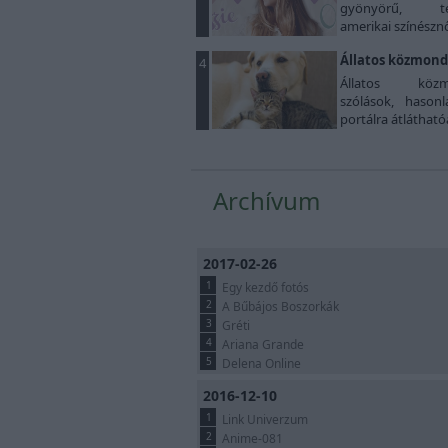
gyönyörű, teh
amerikai színésznőt
Állatos közmon
4
Állatos közmo
szólások, hason
portálra átlátható
Archívum
2017-02-26
1
Egy kezdő fotós
2
A Bűbájos Boszorkák
3
Gréti
4
Ariana Grande
5
Delena Online
2016-12-10
1
Link Univerzum
2
Anime-081