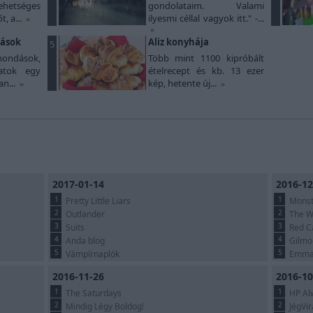
etséges
gondolataim. Valami
, a...
ilyesmi céllal vagyok itt." -...
»
»
dások
Aliz konyhája
5
ndások,
Több mint 1100 kipróbált
latok egy
ételrecept és kb. 13 ezer
an...
kép, hetente új...
»
»
2017-01-14
2016-12
1
1
Pretty Little Liars
Monst
2
2
Outlander
The W
3
3
Suits
Red C
4
4
Anda blog
Gilmor
5
5
Vámpírnaplók
Emma 
2016-11-26
2016-10
1
1
The Saturdays
HP Al
2
2
Mindig Légy Boldog!
JégVi