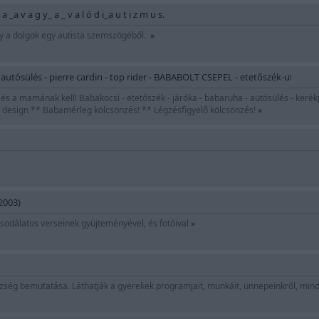
 a _a v a g y_ a _ v a l ó d i_a u t i z m u s.
gy a dolgok egy autista szemszögéből.
»
 autósülés - pierre cardin - top rider - BABABOLT CSEPEL - etetőszék-utazó
s a mamának kell! Babakocsi - etetőszék - járóka - babaruha - autósülés - kerékpá
by design ** Babamérleg kölcsönzés! ** Légzésfigyelő kölcsönzés!
»
2003)
odálatos verseinek gyüjteményével, és fotóival
»
ség bemutatása. Láthatják a gyerekek programjait, munkáit, ünnepeinkről, minde