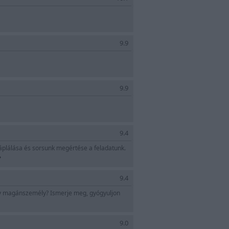
9.9
9.9
9.4
áplálása és sorsunk megértése a feladatunk.
»
9.4
agy magánszemély? Ismerje meg, gyógyuljon
9.0