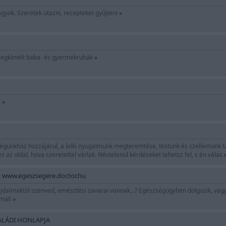
yok. Szeretek utazni, recepteket gyűjteni
»
megkímélt baba- és gyermekruhák
»
l
»
égünkhöz hozzájárul, a lelki nyugalmunk megteremtése, testünk és szellemünk t
z az oldal, hova szeretettel várlak. Névtelenül kérdéseket tehetsz fel, s én válas
: www.egeszsegere.doctor.hu
fájdalmaktól szenved, emésztési zavarai vannak,..? Egészségügyben dolgozik, v
mal!
»
SALÁDI HONLAPJA