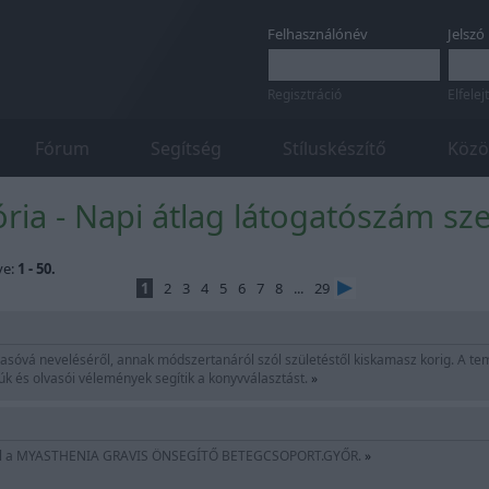
Felhasználónév
Jelszó
Regisztráció
Elfelej
Fórum
Segítség
Stíluskészítő
Közö
ia - Napi átlag látogatószám sze
ve:
1 - 50.
1
2
3
4
5
6
7
8
...
29
asóvá neveléséről, annak módszertanáról szól születéstől kiskamasz korig. A tema
júk és olvasói vélemények segítik a konyvválasztást.
»
lül a MYASTHENIA GRAVIS ÖNSEGÍTŐ BETEGCSOPORT.GYŐR.
»