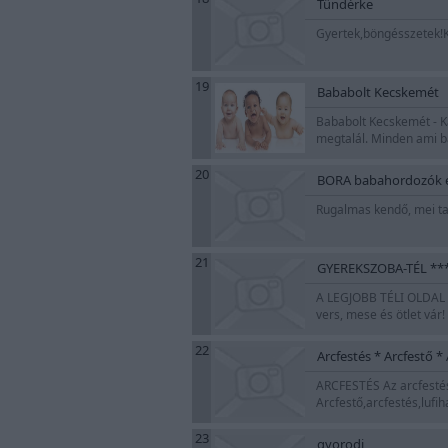
Tündérke
Gyertek,böngésszetek!
19
Bababolt Kecskemét
Bababolt Kecskemét - Ka
megtalál. Minden ami 
20
BORA babahordozók é
Rugalmas kendő, mei ta
21
GYEREKSZOBA-TÉL ***
A LEGJOBB TÉLI OLDAL G
vers, mese és ötlet vár!
22
Arcfestés * Arcfestő * 
ARCFESTÉS Az arcfestés 
Arcfestő,arcfestés,lufih
23
gyorodi