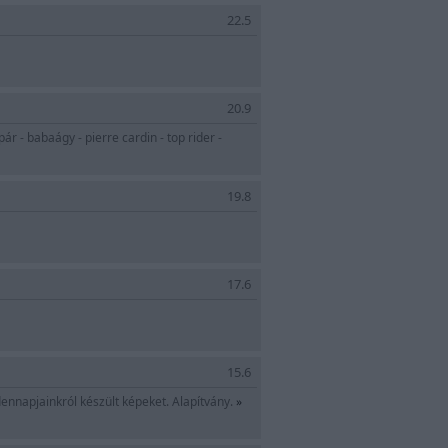
22.5
ágy-járóka-kókuszmatrac
20.9
r - babaágy - pierre cardin - top rider -
19.8
17.6
15.6
nnapjainkról készült képeket. Alapítvány.
»