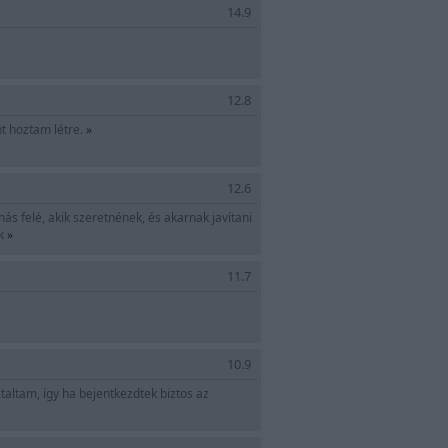
14.9
12.8
nt hoztam létre.
»
12.6
ás felé, akik szeretnének, és akarnak javítani
nk
»
11.7
10.9
taltam, így ha bejentkezdtek biztos az