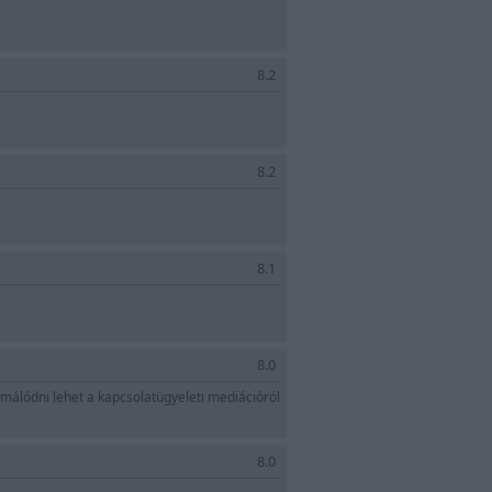
8.2
8.2
8.1
8.0
rmálódni lehet a kapcsolatügyeleti mediációról
8.0