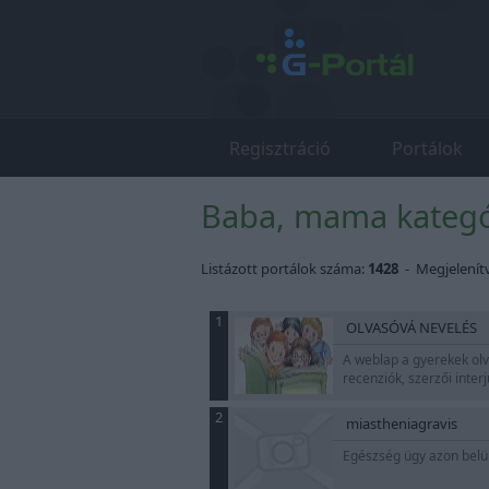
Regisztráció
Portálok
Baba, mama kategór
Listázott portálok száma:
1428
- Megjelenít
1
OLVASÓVÁ NEVELÉS
A weblap a gyerekek olv
recenziók, szerzői inter
2
miastheniagravis
Egészség ügy azon be