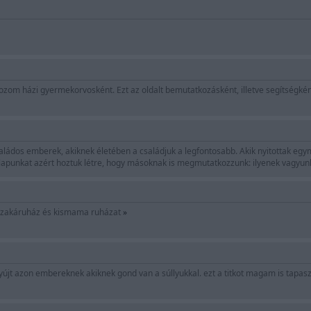
gozom házi gyermekorvosként. Ezt az oldalt bemutatkozásként, illetve segítségké
saládos emberek, akiknek életében a családjuk a legfontosabb. Akik nyitottak egym
lapunkat azért hoztuk létre, hogy másoknak is megmutatkozzunk: ilyenek vagyu
akáruház és kismama ruházat
»
nyújt azon embereknek akiknek gond van a súllyukkal. ezt a titkot magam is tapasz