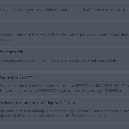
Kismamáknak,kisgyerekes szülőknek linkek,babakonyha.Nézzetek be hozzám,írja
dafalva Széles árú kínálattal és kiváló árakkal várjuk kedves vásárlóinkat! Minő
baba!
»
s kiegészítők
i, babaerszény és sok minden más. Gyere nézz körül, várunk szeretettel!
»
kismvity oldala***
yerekeknek!:) Katt ide! Mikulásos, Karácsonyi KIFESTŐK, ANIMÁCIÓK, DOLLZ-ok, s
 Ha szereted a kismvity GYEREKSZOBÁ-ját, ez is tuti tetszeni fog!:) GYERE!!!:))
»
Arcfestés minták * Arcfestés lépésről lépésre.
jó móka és mindig feldodja a hangulatot legyen az bármilyen rendezvény az arcf
ajtogatas,lufi,facepaint, twisted balloon artist,figuras con globos,
»