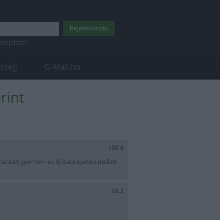
tett jelszó?
sség
G-Mail.hu
rint
138.4
tizált gyermek- és ifjúsági ajánlók mellett
68.3