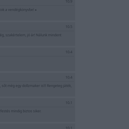
10.9
tok a vendégkönyvbe!
»
10.5
ség, szakértelem, jó ár! Nálunk mindent
10.4
10.4
őt még egy dollzmaker is!!! Rengeteg játék,
10.1
estés mindig biztos siker.
10.1