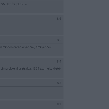
ÉGMULT ÉS JELEN.
»
8.6
8.5
szül minden darab olyannak, amilyennek
8.4
címerekkel illusztrálva. 1364 személy, köztük
8.3
8.3