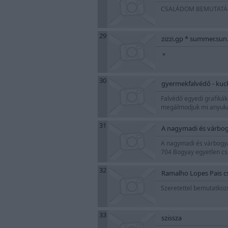
CSALÁDOM BEMUTATÁSA
29
zizzi.gp * summer.su
»
30
gyermekfalvédő - kuck
Falvédő egyedi grafikák
megálmodjuk mi anyuká
31
A nagymadi és várbogya
A nagymadi és várbogyai
704 Bogyay egyetlen cs
32
Ramalho Lopes Pais c
Szeretettel bemutatkozi
33
szissza