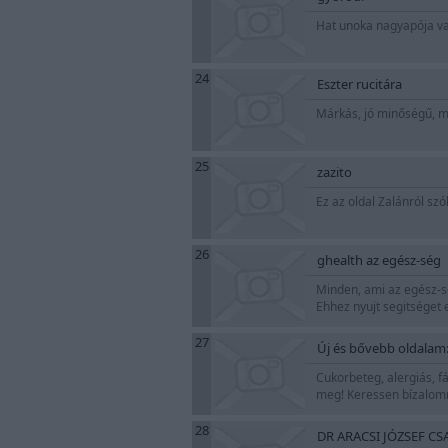
Hat unoka nagyapója vag
24
Eszter rucitára
Márkás, jó minőségű, 
25
zazito
Ez az oldal Zalánról szó
26
ghealth az egész-ség
Minden, ami az egész-s
Ehhez nyujt segitséget e
27
Új és bővebb oldalam
Cukorbeteg, alergiás, 
meg! Keressen bízalom
28
DR ARACSI JÓZSEF C