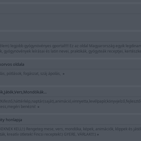
élem) legjobb gyógynövényes gportal!!!! Ez az oldal Magyarország egyik legdina
k, gyógynövények leírásai és latin nevei, praktikák, gyógyteák receptjei, kertész
korvos oldala
ás, pótlások, fogászat, száj ápolás,
»
k,Játék,Vers,Mondókák...
festő,háttérkép,naptár(saját),animáció,vinnyetta,levélpapír,könyvjelző,fejlesztő
tess,megéri benézni!
»
ty honlapja
NEK KELL!:) Rengeteg mese, vers, mondóka, képek, animációk, klippek és játékok
, kreatív ötletek! Fincsi receptek!:) GYERE, VÁRLAK!!!:)
»