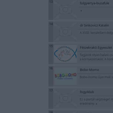
13
fulgyertya-buzafule
»
14
dr Sinkovicz Katalin
A XVIII. kerületben dol
15
Fészekrakó Egyesület
Tagjaink olyan halasi c
a környezetükön. A hon
16
Bobo-Momo
Bobo-momo Gyermek sz
17
fogyiklub
Ez a portál segítséget 
eredmény.
»
18