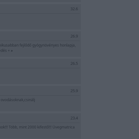
32.6
26.9
mikusabban fejlődő gyógynövényes honlapja,
kedés +
»
26.5
25.9
 ovodásoknak,csinálj
23.4
!!! Több, mint 2000 kifestő!!! Üvegmatrica