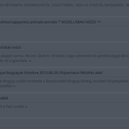
 KÉPEKBEN, HADIKFALVÁTÓL SZIGETVÁRIG, 1800-AS ÉVEKTŐL NAPJAINKIG. R
n.shine.happyness.animals.wonder. * MOZILLÁBAN NÉZD! ^^
ósítás indul
 alapján varrva. Kézzel, tűvel és cérnával, nagy szeretettel és gondossággal ké
k, és a gyerekek.
»
i Bogyayak (frissítve 2013.08.29.) folyamatos feltöltés alatt
 Bogyay család története a Bartalosoktól Bogyay Bánkig, korabeli fényképekkel, 
aládfán!
»
salád
k a Pais család.
»