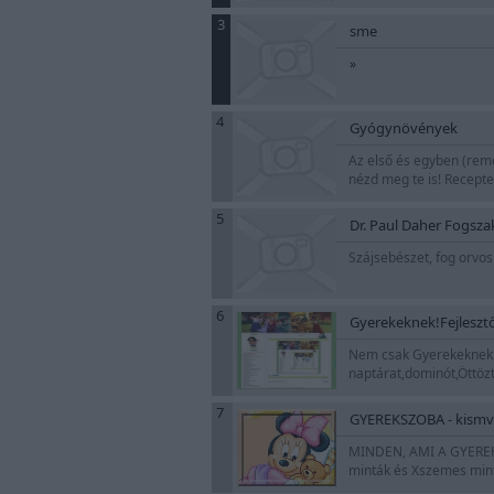
3
sme
»
4
Gyógynövények
Az első és egyben (rem
nézd meg te is! Recepte
5
Dr. Paul Daher Fogsza
Szájsebészet, fog orvosl
6
Gyerekeknek!Fejlesztő
Nem csak Gyerekeknek!Ki
naptárat,dominót,Öttöz
7
GYEREKSZOBA - kismvi
MINDEN, AMI A GYEREKEK
minták és Xszemes minták