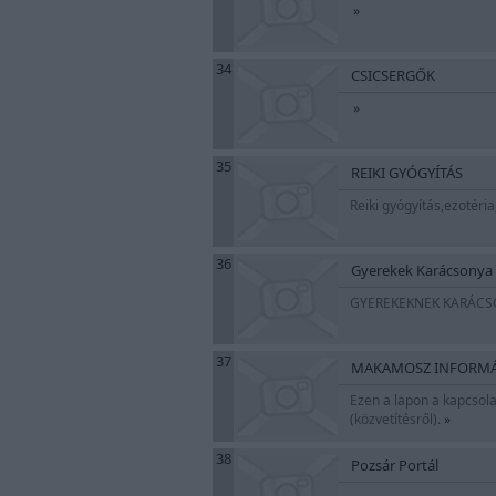
»
34
CSICSERGŐK
»
35
REIKI GYÓGYÍTÁS
Reiki gyógyítás,ezotéria
36
Gyerekek Karácsonya
GYEREKEKNEK KARÁCSO
37
MAKAMOSZ INFORMÁ
Ezen a lapon a kapcsola
(közvetítésről).
»
38
Pozsár Portál