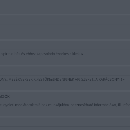
, spiritualitás és ehhez kapcsolódó érdekes cikkek.
»
NYI MESÉK,VERSEK,KIFESTŐK!mINDENKINEK AKI SZERETI A KARÁCSONYT!
»
CIÓK
tügyeleti mediátorok találnak munkájukhoz hasznosítható információkat, ill. info