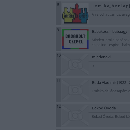
8
T o m i k a_ h o n l a p j
A valódi autizmus, ava
9
Babakocsi - babaágy -
Minden. ami a babának é
chipolino - espiro - ba
10
mindenovi
»
11
Buda Vladimír (1922 - 
Emlékoldal édesapám cs
12
Bokod Óvoda
Bokod Óvoda, Bokod köz