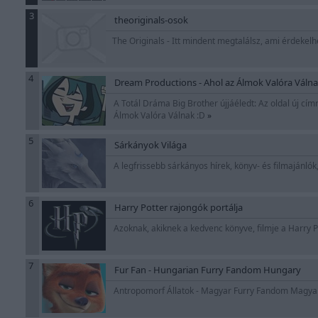
3
theoriginals-osok
The Originals - Itt mindent megtalálsz, ami érdekelhet
4
Dream Productions - Ahol az Álmok Valóra Váln
A Totál Dráma Big Brother újjáéledt: Az oldal új cím
Álmok Valóra Válnak :D
»
5
Sárkányok Világa
A legfrissebb sárkányos hírek, könyv- és filmajánló
6
Harry Potter rajongók portálja
Azoknak, akiknek a kedvenc könyve, filmje a Harry P
7
Fur Fan - Hungarian Furry Fandom Hungary
Antropomorf Állatok - Magyar Furry Fandom Magy