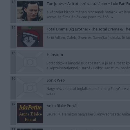
13
Zoe Jones ~ Az írott szó varázsában ~ Loki Fan Fi
A képzelet birodalmában nincsenek határok. Az lehe
könyv- és filmajánlók Zoe Jones tollából.
»
14
Total Drama Big Brother - The Totál Dráma & Th
Ez itt Villám, Caleb, Gwen és Dawn(fan) oldala. Itt 
15
Haristum
Sötét titkok a lángoló Budapesten, a jó és a rossz 
elképzelhetetlennel? Durbák Ildikó: Haristum (regé
16
Sonic Web
Nagy részt sonical foglalkozom,én meg EasyCore vag
szia
»
17
Anita Blake Portál
Laurell K. Hamilton nagysikerű könyvsorozata: Anita
18