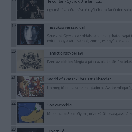
Telcontar - Gyűrűk Ura fanfiction
Egy már évek óta bővülő Gyűrűk Ura fanfiction sajá
19
misztikus varázsoldal
Sziasztok!Gyertek az oldalra ahol megírhatod saját tö
extra, hogy akár a vámpír, zombi, és egyéb neveide
20
Fanfictionsbybella91
Ezen az oldalon Megtaláljátok azokat a történetek
21
World of Avatar - The Last Airbender
Ha még többet akarsz megtudni az Avatar világáról, i
22
SonicNevelde03
Minden ami Sonic!Gyere, nézz körül, olvasgass, játs
23
Olvasni jó