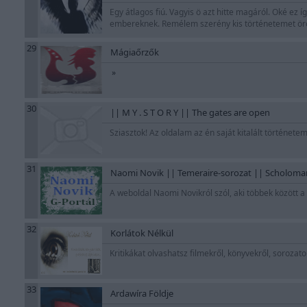
Egy átlagos fiú. Vagyis ö azt hitte magáról. Oké ez 
embereknek. Remélem szerény kis történetemet örö
29
Mágiaőrzők
»
30
|| M Y . S T O R Y || The gates are open
Sziasztok! Az oldalam az én saját kitalált története
31
Naomi Novik || Temeraire-sorozat || Scholoman
A weboldal Naomi Novikról szól, aki többek között 
32
Korlátok Nélkül
Kritikákat olvashatsz filmekről, könyvekről, sorozatokr
33
Ardawíra Földje