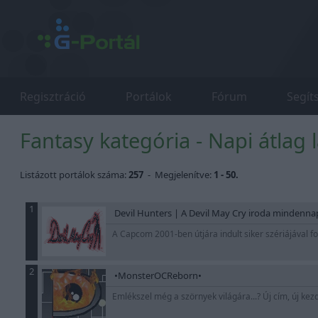
Regisztráció
Portálok
Fórum
Segít
Fantasy kategória - Napi átlag
Listázott portálok száma:
257
- Megjelenítve:
1 - 50.
1
Devil Hunters | A Devil May Cry iroda mindennap
A Capcom 2001-ben útjára indult siker szériájával 
2
•MonsterOCReborn•
Emlékszel még a szörnyek világára...? Új cím, új kezd