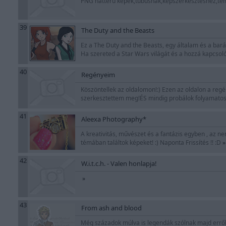
PNG hátterű képek,tubusnak,képszerkesztéshez,tem
39
The Duty and the Beasts
Ez a The Duty and the Beasts, egy általam és a barát
Ha szereted a Star Wars világát és a hozzá kapcsoló
40
Regényeim
Köszöntellek az oldalomon!:) Ezen az oldalon a reg
szerkesztettem meg!ÉS mindig probálok folyamatosan
41
Aleexa Photography*
A kreativitás, művészet és a fantázis egyben , az n
témában találtok képeket! :) Naponta Frissítés !! :D
»
42
W.i.t.c.h. - Valen honlapja!
»
43
From ash and blood
Még századok múlva is legendák szólnak majd erről a