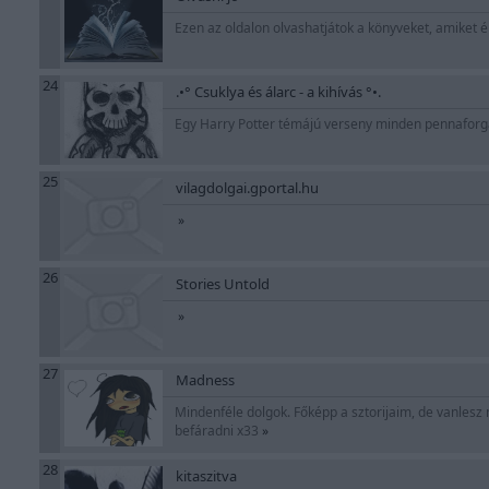
Ezen az oldalon olvashatjátok a könyveket, amiket é
24
.•° Csuklya és álarc - a kihívás °•.
Egy Harry Potter témájú verseny minden pennaforga
25
vilagdolgai.gportal.hu
»
26
Stories Untold
»
27
Madness
Mindenféle dolgok. Főképp a sztorijaim, de vanlesz m
befáradni x33
»
28
kitaszitva