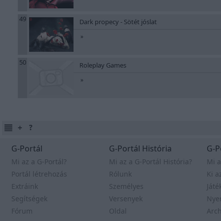
49
Dark propecy - Sötét jóslat
»
50
Roleplay Games
»
G-Portál
G-Portál História
G-P
Mi az a G-Portál?
Mi az a G-Portál História?
Mi a
Portál létrehozás
Rólunk
Ki a
Extráink
Személyes
Játé
Segítségek
Versenyek
Nye
Fórum
Oldal
Arc