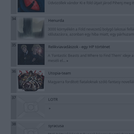
Üdvözöllek vándor Ki e föld útjait járod Pihenj meg
34
Henurda
3000 környékén a Föld nevezetű bolygó lakosai fellá
időutazásra, azonban egy hiba miatt, egy párhuzam
35
Relikviavadászok - egy HP történet
A 'Fantastic Beasts and Where to Find Them' ideje al
meséli el...
»
36
Utopia-team
Magyarra fordított fiataloknak szóló fantasy novellá
37
LOTR
»
38
syracusa