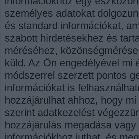
információkhoz egy eszközön,
személyes adatokat dolgozunk
és standard információkat, a
szabott hirdetésekhez és tart
méréséhez, közönségmérésekh
küld.
Az Ön engedélyével mi é
módszerrel szerzett pontos g
információkat is felhasználhat
hozzájárulhat ahhoz, hogy mi é
szerint adatkezelést végezzü
hozzájárulás megadása vagy e
információkhoz juthat, és megv