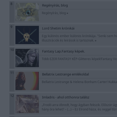
8
Regényírás, blog
Regényírás, blog
»
9
Lord Shetim krónikái
Egy különös ember különös krónikája. "Senki sem hi
illusztrációk és leírások is tartoznak.
»
10
Fantasy Lap.Fantasy képek.
Több EZER FANTASY KÉP-Glitteres képek!Fantasy Vide
11
Bellatrix Lestrange emlékoldal
Bellatrix Lestrange & Helena Bonham Carter! Kukkan
12
Imladris - ahol otthonra találsz
„Frodó arra ébredt, hogy ágyban fekszik. Először úgy
hány óra lehet? – (…) – Ez Elrond háza, és reggel tízr