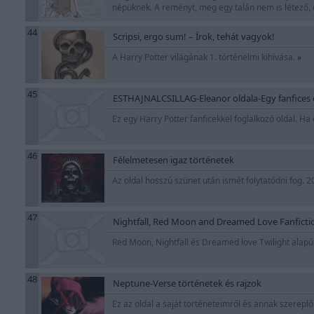
népüknek. A reményt, meg egy talán nem is létező, ő
44
Scripsi, ergo sum! – Írok, tehát vagyok!
A Harry Potter világának 1. történelmi kihívása.
»
45
ESTHAJNALCSILLAG-Eleanor oldala-Egy fanfices 
Ez egy Harry Potter fanficekkel foglalkozó oldal. Ha
46
Félelmetesen igaz történetek
Az oldal hosszú szünet után ismét folytatódni fog. 
47
Nightfall, Red Moon and Dreamed Love Fanficti
Red Moon, Nightfall és Dreamed love Twilight alapú 
48
Neptune-Verse történetek és rajzok
Ez az oldal a saját történeteimről és annak szereplői