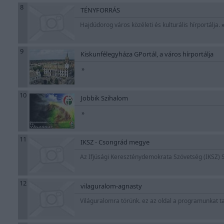
8
TÉNYFORRÁS
Hajdúdorog város közéleti és kulturális hírportálja.
9
Kiskunfélegyháza GPortál, a város hírportálja
»
10
Jobbik Szihalom
»
11
IKSZ - Csongrád megye
Az Ifjúsági Kereszténydemokrata Szövetség (IKSZ)
12
vilaguralom-agnasty
Világuralomra törünk. ez az oldal a programunkat t