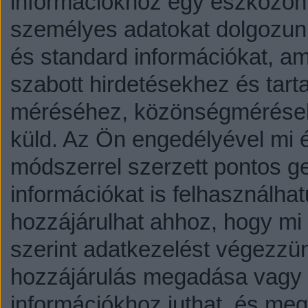
információkhoz egy eszközön,
személyes adatokat dolgozunk
és standard információkat, a
szabott hirdetésekhez és tart
méréséhez, közönségmérésekh
küld.
Az Ön engedélyével mi é
módszerrel szerzett pontos g
információkat is felhasználhat
hozzájárulhat ahhoz, hogy mi é
szerint adatkezelést végezzü
hozzájárulás megadása vagy e
információkhoz juthat, és megv