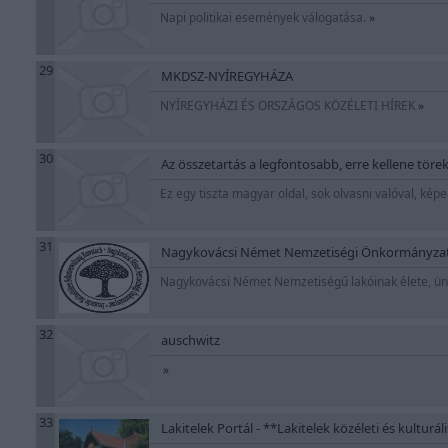
Napi politikai események válogatása.
»
29
MKDSZ-NYÍREGYHÁZA
NYÍREGYHÁZI ÉS ORSZÁGOS KÖZÉLETI HÍREK
»
30
Az összetartás a legfontosabb, erre kellene törek
Ez egy tiszta magyar oldal, sok olvasni valóval, képe
31
Nagykovácsi Német Nemzetiségi Önkormányzat 
Nagykovácsi Német Nemzetiségű lakóinak élete, ün
32
auschwitz
»
33
Lakitelek Portál - **Lakitelek közéleti és kulturál