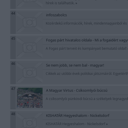
hírek is találhatók.
»
44
infoszabolcs
Közérdekű információk, hírek, mindennapjainból és
45
Fogas párt hivatalos oldala - Mi a fogaidért vag
A Fogas párt terveit és kampányait bemutató oldal!
46
Se nem jobb, se nem bal - magyar!
Cikkek az utóbbi évek politikai játszmáiról. Egyetér
47
A Magyar Virtus - Csíksomlyói búcsú
A csíksomlyói pünkösdi búcsú a székelyek legnagy
48
KISHATÁR Hegyeshalom - Nickelsdorf
KISHATÁR Hegyeshalom - Nickelsdorf
»