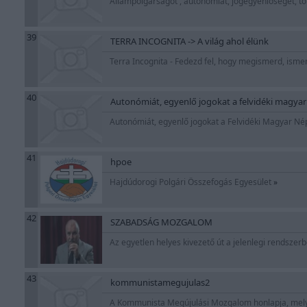
Állampolgárságot , autonómiát, jogegyenlőséget, t
39
TERRA INCOGNITA -> A világ ahol élünk
Terra Incognita - Fedezd fel, hogy megismerd, isme
40
Autonómiát, egyenlő jogokat a felvidéki magya
Autonómiát, egyenlő jogokat a Felvidéki Magyar N
41
hpoe
Hajdúdorogi Polgári Összefogás Egyesület
»
42
SZABADSÁG MOZGALOM
Az egyetlen helyes kivezető út a jelenlegi rends
43
kommunistamegujulas2
A Kommunista Megújulási Mozgalom honlapja, melyet 