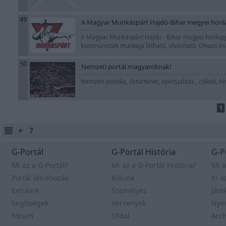
49
A Magyar Munkáspárt Hajdú-Bihar megyei honl
A Magyar Munkáspárt Hajdú - Bihar megyei honlapja
kommunisták munkája látható, olvasható. Olvass é
50
Nemzeti portál magyaroknak!
Nemzeti politika, őstörténet, spiritualitás , cikkek,
1
G-Portál
G-Portál História
G-P
Mi az a G-Portál?
Mi az a G-Portál História?
Mi a
Portál létrehozás
Rólunk
Ki a
Extráink
Személyes
Játé
Segítségek
Versenyek
Nye
Fórum
Oldal
Arc