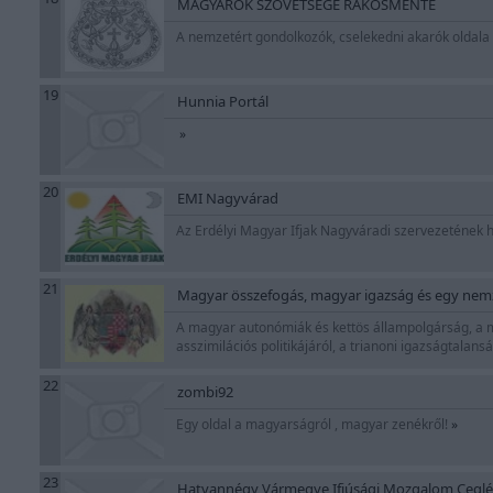
MAGYAROK SZÖVETSÉGE RÁKOSMENTE
A nemzetért gondolkozók, cselekedni akarók oldala
19
Hunnia Portál
»
20
EMI Nagyvárad
Az Erdélyi Magyar Ifjak Nagyváradi szervezetének 
21
Magyar összefogás, magyar igazság és egy ne
A magyar autonómiák és kettös állampolgárság, a ma
asszimilációs politikájáról, a trianoni igazságtalan
22
zombi92
Egy oldal a magyarságról , magyar zenékről!
»
23
Hatvannégy Vármegye Ifjúsági Mozgalom Cegl