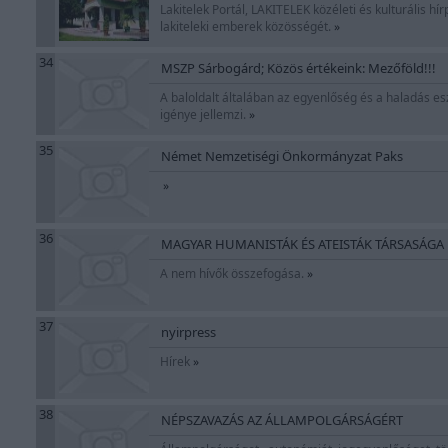
Lakitelek Portál, LAKITELEK közéleti és kulturális hí
lakiteleki emberek közösségét.
»
34
MSZP Sárbogárd; Közös értékeink: Mezőföld!!!
A baloldalt általában az egyenlőség és a haladás es
igénye jellemzi.
»
35
Német Nemzetiségi Önkormányzat Paks
»
36
MAGYAR HUMANISTÁK ÉS ATEISTÁK TÁRSASÁGA
A nem hívők összefogása.
»
37
nyirpress
Hírek
»
38
NÉPSZAVAZÁS AZ ÁLLAMPOLGÁRSÁGÉRT