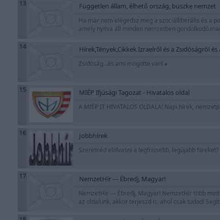
13
Független állam, élhető ország, büszke nemzet
Ha már nem elégedsz meg a szociálliberális és a po
amely nyitva áll minden nemzetben gondolkodó ma
14
Hírek,Tények,Cikkek Izraelről és a Zsidóságról é
Zsidóság...és ami mögötte van!
»
15
MIÉP Ifjúsági Tagozat - Hivatalos oldal
A MIÉP IT HIVATALOS OLDALA! Napi hírek, nemzetpoli
16
Jobbhírek
Szeretnéd elolvasni a legfrissebb, legújabb híreket? A
17
NemzetHír --- Ébredj, Magyar!
NemzetHír --- Ébredj, Magyar! NemzetHír több mint 
az oldalunk, akkor terjeszd is, ahol csak tudod! Seg
18