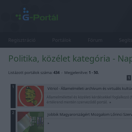
Regisztráció
Portálok
Fórum
Segít
Politika, közélet kategória - Na
Listázott portálok száma:
434
- Megjelenítve:
1 - 50.
1
1
Vitriol - Államelméleti archívum és virtuális kultú
Államelmélettel és közéleti kérdésekkel foglalkozó (
értékrend mentén szerveződő portál.
»
2
Jobbik Magyarországért Mozgalom Lőrinci Szer
»