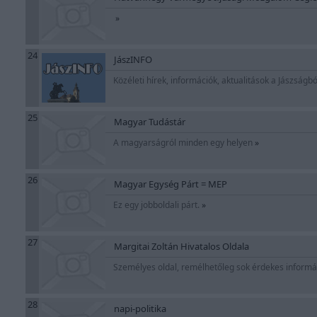
»
24
JászINFO
Közéleti hírek, információk, aktualitások a Jászságb
25
Magyar Tudástár
A magyarságról minden egy helyen
»
26
Magyar Egység Párt = MEP
Ez egy jobboldali párt.
»
27
Margitai Zoltán Hivatalos Oldala
Személyes oldal, remélhetőleg sok érdekes informáci
28
napi-politika