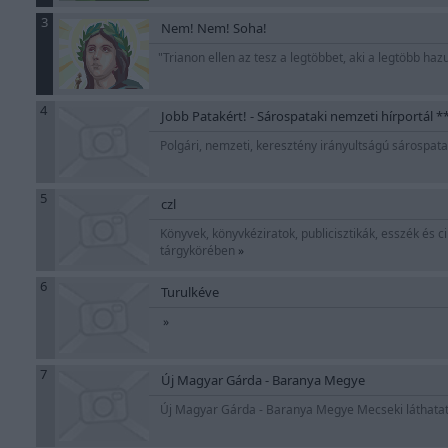
3
Nem! Nem! Soha!
"Trianon ellen az tesz a legtöbbet, aki a legtöbb ha
4
Jobb Patakért! - Sárospataki nemzeti hírportál *
Polgári, nemzeti, keresztény irányultságú sárospata
5
czl
Könyvek, könyvkéziratok, publicisztikák, esszék és cik
tárgykörében
»
6
Turulkéve
»
7
Új Magyar Gárda - Baranya Megye
Új Magyar Gárda - Baranya Megye Mecseki láthata