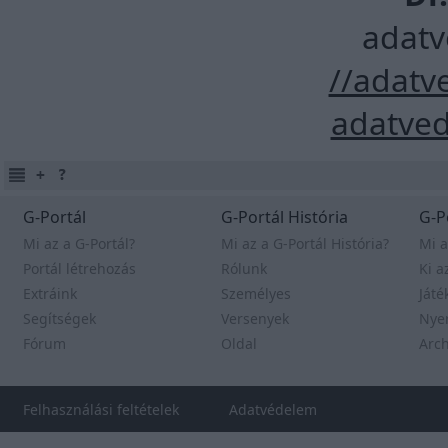
adatv
//adatv
adatve
G-Portál
G-Portál História
G-P
Mi az a G-Portál?
Mi az a G-Portál História?
Mi a
Portál létrehozás
Rólunk
Ki a
Extráink
Személyes
Játé
Segítségek
Versenyek
Nye
Fórum
Oldal
Arc
Felhasználási feltételek
Adatvédelem