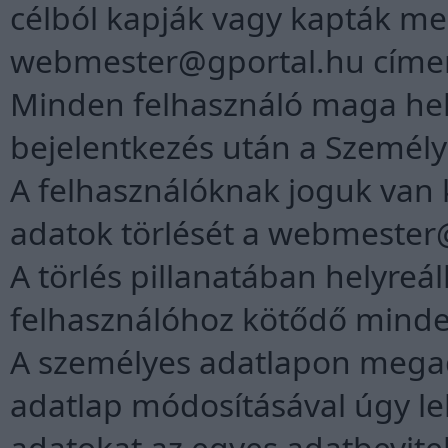
célból kapják vagy kapták meg
webmester@gportal.hu
címen
Minden felhasználó maga hely
bejelentkezés után a Személy
A felhasználóknak joguk van ké
adatok törlését a
webmester@
A törlés pillanatában helyreá
felhasználóhoz kötődő minde
A személyes adatlapon megad
adatlap módosításával úgy le
adatokat az egyes adatbevitel