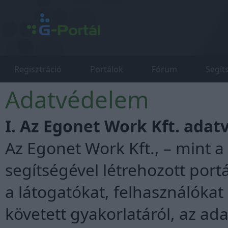
Regisztráció
Portálok
Fórum
Segít
Adatvédelem
I. Az Egonet Work Kft. adat
Az Egonet Work Kft., – mint a
segítségével létrehozott port
a látogatókat, felhasználóka
követett gyakorlatáról, az a