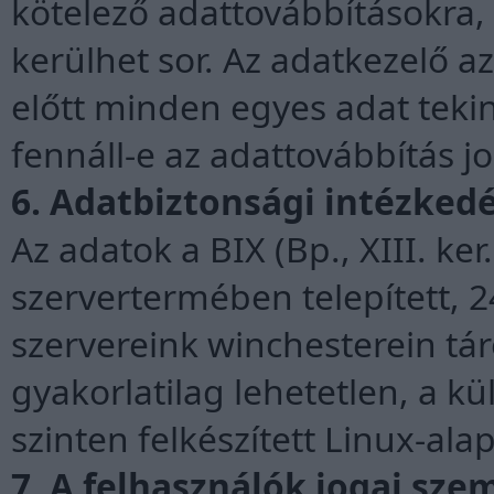
kötelező adattovábbításokra,
kerülhet sor. Az adatkezelő a
előtt minden egyes adat teki
fennáll-e az adattovábbítás j
6. Adatbiztonsági intézked
Az adatok a BIX (Bp., XIII. ker
szervertermében telepített, 24
szervereink winchesterein tá
gyakorlatilag lehetetlen, a 
szinten felkészített Linux-ala
7. A felhasználók jogai sze