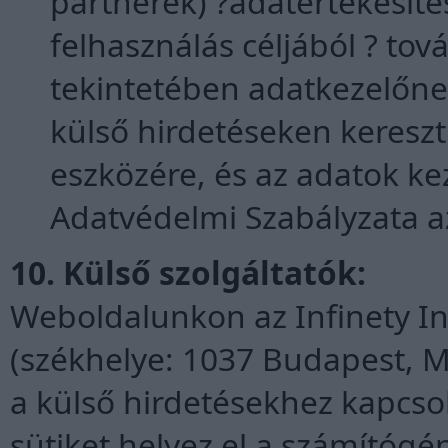
partnerek) ?adatértékesít
felhasználás céljából ? to
tekintetében adatkezelőnek
külső hirdetéseken kereszt
eszközére, és az adatok ke
Adatvédelmi Szabályzata a
10. Külső szolgáltatók:
Weboldalunkon az Infinety In
(székhelye: 1037 Budapest, Mo
a külső hirdetésekhez kapcso
sütiket helyez el a számítóg