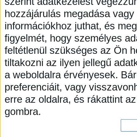
szerint adatkezelést végezzü
hozzájárulás megadása vagy e
információkhoz juthat, és megv
figyelmét, hogy személyes a
feltétlenül szükséges az Ön h
tiltakozni az ilyen jellegű adat
a weboldalra érvényesek. Bár
preferenciáit, vagy visszavonh
erre az oldalra, és rákattint a
gombra.