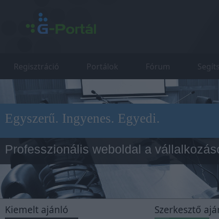
Regisztráció
Portálok
Fórum
Segít
Egyszerű. Ingyenes. Egyedi.
Professzionális weboldal a vállalkozá
Cluequest
Kiemelt ajánló
Szerkesztő ajá
Ingyenes online játék