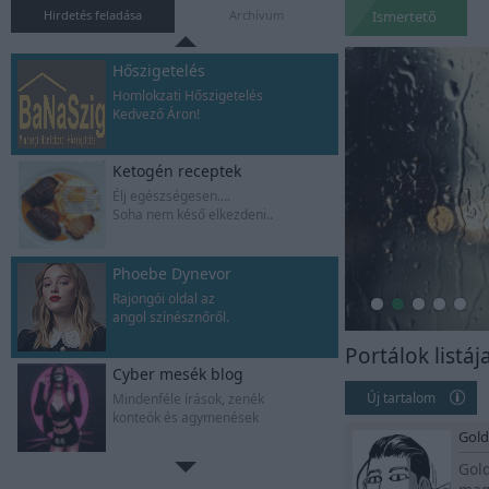
Gyere,oldd meg a rejtélyt
Hirdetés feladása
Archívum
Ismertetõ
Hőszigetelés
Homlokzati Hőszigetelés
Kedvező Áron!
Ketogén receptek
Élj egészségesen....
Soha nem késő elkezdeni..
Phoebe Dynevor
Rajongói oldal az
angol színésznőről.
Portálok listáj
Cyber mesék blog
Új tartalom
Mindenféle írások, zenék
konteók és agymenések
Gol
Gol
Zsombor naplója