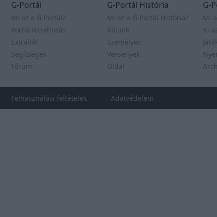
Alicia Vikander
G-Portál
G-Portál História
G-P
Rajongói oldal a
Mi az a G-Portál?
Mi az a G-Portál História?
Mi a
tehetséges színésznőről.
Portál létrehozás
Rólunk
Ki a
Extráink
Személyes
Játé
Freya Allan
Segítségek
Versenyek
Nye
Rajongói oldal a
Fórum
Oldal
Arc
tehetséges színésznőről.
Anya Taylor-Joy
Felhasználási feltételek
Adatvédelem
Rajongói oldal a
tehetséges színésznőről.
RELIGIO-PORTAL
RELIGIO-PORTAL
Ne félj, csak higgy!
*NSYNC
Nosztalgia a
híres bandáról