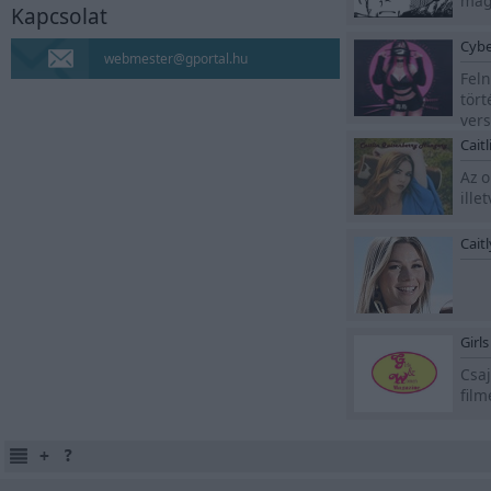
magy
Kapcsolat
Napló
Cybe
webmester@gportal.hu
Feln
MAO, AZ ÖRDÖGŰZŐ
tört
LÉPJ BE MAO VILÁGÁBA
vers
Manga, anime, képek
Cait
Az o
blog
ille
10 év után újra blogolok.
Ha érdekel, katt.
Cait
Hailee Steinfeld
Rajongói oldal a
színész- és énekesnőről.
Girl
Csaj
Nina Dobrev
film
Rajongói oldal a
tehetséges színésznőről.