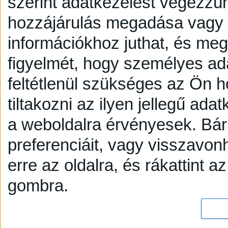
szerint adatkezelést végezzü
hozzájárulás megadása vagy e
információkhoz juthat, és megv
figyelmét, hogy személyes a
feltétlenül szükséges az Ön h
tiltakozni az ilyen jellegű adat
a weboldalra érvényesek. Bár
preferenciáit, vagy visszavonh
erre az oldalra, és rákattint a
gombra.