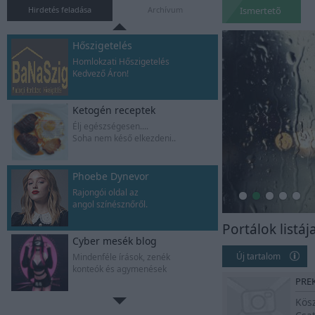
Gyere,oldd meg a rejtélyt
Hirdetés feladása
Archívum
Ismertetõ
Hőszigetelés
Homlokzati Hőszigetelés
Kedvező Áron!
Ketogén receptek
Élj egészségesen....
Soha nem késő elkezdeni..
Phoebe Dynevor
Rajongói oldal az
angol színésznőről.
Portálok listáj
Cyber mesék blog
Új tartalom
Mindenféle írások, zenék
konteók és agymenések
PRE
Kös
Zsombor naplója