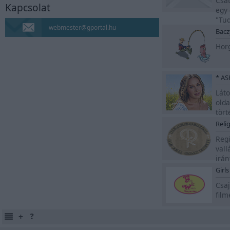
Csat
Kapcsolat
Napló
egy 
"Tud
webmester@gportal.hu
Bacz
MAO, AZ ÖRDÖGŰZŐ
Horg
LÉPJ BE MAO VILÁGÁBA
Manga, anime, képek
blog
Láto
10 év után újra blogolok.
olda
Ha érdekel, katt.
tört
Relig
Hailee Steinfeld
Regi
vall
Rajongói oldal a
színész- és énekesnőről.
irán
Girl
Nina Dobrev
Csaj
film
Rajongói oldal a
tehetséges színésznőről.