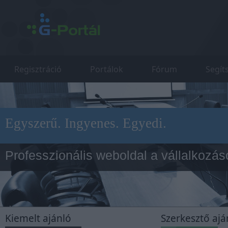
Regisztráció
Portálok
Fórum
Segít
Egyszerű. Ingyenes. Egyedi.
Professzionális weboldal a vállalkozá
Cluequest
Kiemelt ajánló
Szerkesztő ajá
Ingyenes online játék