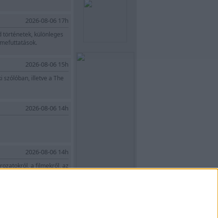
2026-08-06 17h
d történetek, különleges
zmefuttatások.
2026-08-06 15h
i szólóban, illetve a The
2026-08-06 14h
2026-08-06 14h
ozatokról, a filmekről, az
g születési adataidat: szül. éve, hónapja, napja, óra és perce, a hely ahol s