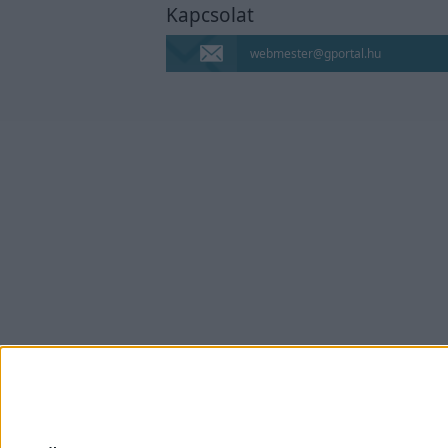
Kapcsolat
Napló
webmester@gportal.hu
MAO, AZ ÖRDÖGŰZŐ
LÉPJ BE MAO VILÁGÁBA
Manga, anime, képek
blog
10 év után újra blogolok.
Ha érdekel, katt.
Hailee Steinfeld
Rajongói oldal a
színész- és énekesnőről.
Nina Dobrev
Rajongói oldal a
tehetséges színésznőről.