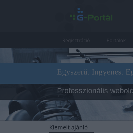
Regisztráció
Portálok
Egyszerű. Ingyenes. E
Professzionális webold
Cluequest
Kiemelt ajánló
Ingyenes online játék