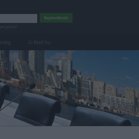
tett jelszó?
sség
G-Mail.hu