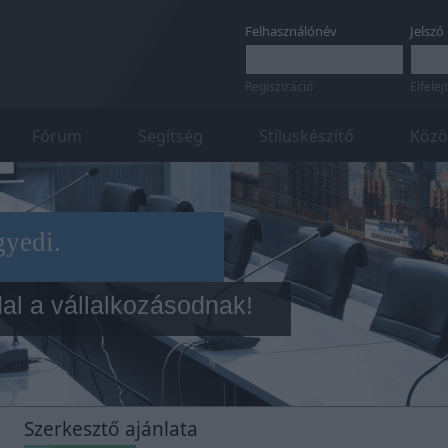
Felhasználónév
Jelszó
Regisztráció
Elfelej
Fórum
Segítség
Stíluskészítő
Közö
gyedi.
al a vállalkozásodnak!
Szerkesztő ajánlata