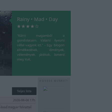
Rainy • Mad • Day
"Kiírni magamból a
gondolataim. Valami ilyesmi
céllal vagyok itt." - Egy blogon
elmélkedések, élmények,
vélemények, játékok. Ismerd
meg Yuit.
KÖVESS MINKET!
Teljes lista
2026-08-06 17h
vad magyar felirattal.