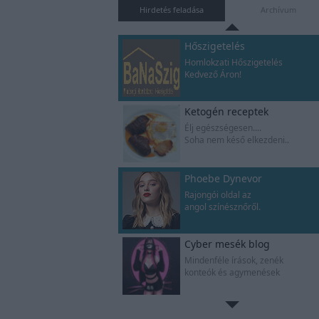
Gyere,oldd meg a rejtélyt
Hirdetés feladása
Archívum
Hőszigetelés
Homlokzati Hőszigetelés
Kedvező Áron!
Ketogén receptek
Élj egészségesen....
Soha nem késő elkezdeni..
Phoebe Dynevor
Rajongói oldal az
angol színésznőről.
Cyber mesék blog
Mindenféle írások, zenék
konteók és agymenések
Zsombor naplója