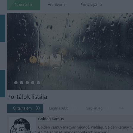
Ismertetõ
Archívum
Portálajánló
Portálok listája
Új tartalom
Legfrissebb
Napi átlag
>>
Golden Kamuy
Golden Kamuy magyar rajongói weblap. Golden Kamuy 4. é
Anime sorozat, manga fordítások magyarul.