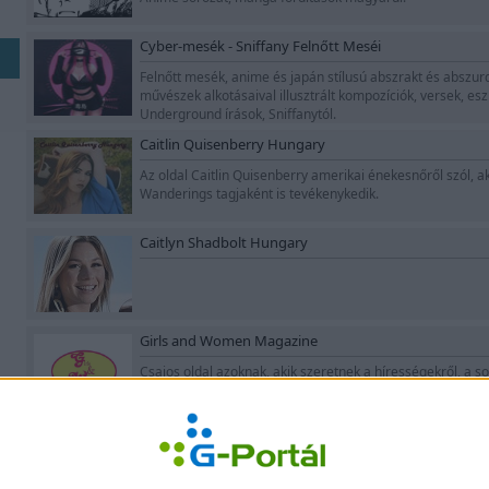
Cyber-mesék - Sniffany Felnőtt Meséi
Felnőtt mesék, anime és japán stílusú abszrakt és abszur
művészek alkotásaival illusztrált kompozíciók, versek, es
Underground írások, Sniffanytól.
Caitlin Quisenberry Hungary
Az oldal Caitlin Quisenberry amerikai énekesnőről szól, ak
Wanderings tagjaként is tevékenykedik.
Caitlyn Shadbolt Hungary
Girls and Women Magazine
Csajos oldal azoknak, akik szeretnek a hírességekről, a sor
egészségről és különböző érdekességekről olvasni!
Írd me